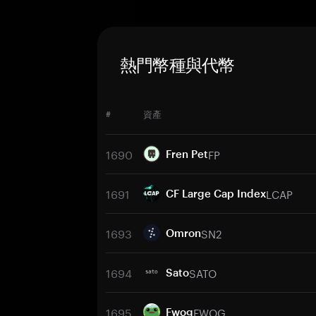
熱門幣種與代幣
#
資產
1690
FP
Fren Pet
1691
LCAP
CF Large Cap Index
1693
SN2
Omron
1694
SATO
Sato
1695
FWOG
Fwog