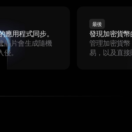
最後
我們的應用程式同步。
發現加密貨幣
建晶片會生成隨機
管理加密貨幣
入侵。
易，以及直接