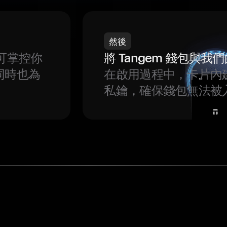
然後
可掌控你
將 Tangem 錢包與
同時也為
在啟用過程中，卡片內
私鑰，確保錢包無法被