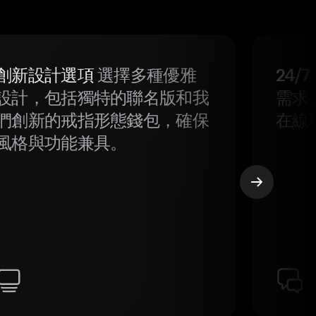
創新設計選項
選擇多種優雅
24/
設計，包括獨特的聯名版和我
需求
們創新的戒指形態錢包，確保
在線
風格與功能兼具。