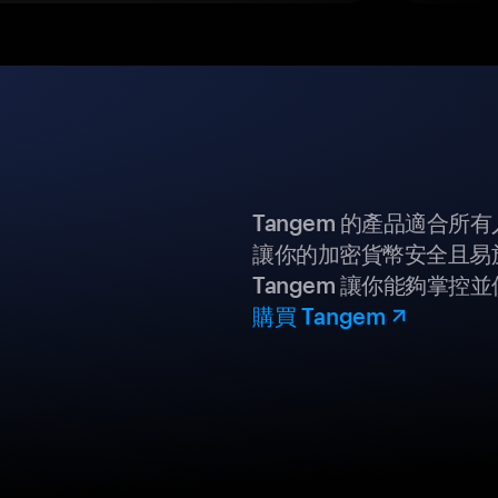
Tangem 的產品適合
讓你的加密貨幣安全且易
Tangem 讓你能夠掌控
購買 Tangem