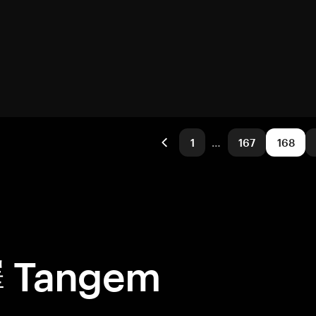
1
…
167
168
Tangem