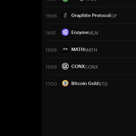
1696
GP
Graphite Protocol
1697
MLN
Enzyme
1698
MATH
MATH
1699
CONX
CONX
1700
BTG
Bitcoin Gold