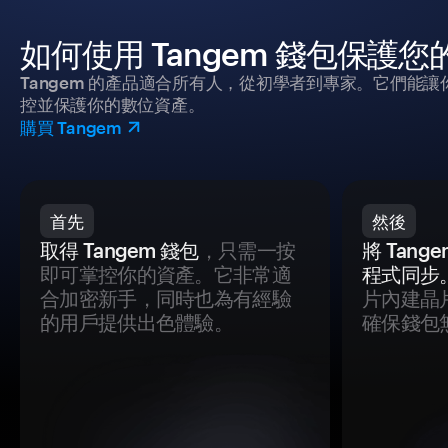
如何使用 Tangem 錢包保護
Tangem 的產品適合所有人，從初學者到專家。它們能讓
控並保護你的數位資產。
購買 Tangem
首先
然後
取得 Tangem 錢包
，只需一按
將 Tan
即可掌控你的資產。它非常適
程式同步
合加密新手，同時也為有經驗
片內建晶
的用戶提供出色體驗。
確保錢包