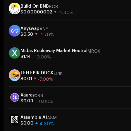
BOB
Build On BNB
-1.30%
$0.00000002
1 週
ANY
30 天
Anyswap
-1.70%
市值
$0.50
1 週
MROX
30 天
Midas Rockaway Market Neutral
0.00%
市值
$1.14
1 週
EPIK
30 天
TEH EPIK DUCK
-7.00%
市值
$0.01
1 週
XRS
30 天
Xauras
0.00%
市值
$0.03
1 週
ASM
30 天
Assemble AI
4.30%
市值
$0.00