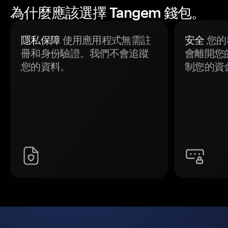
為什麼應該選擇 Tangem 錢包。
隱私保障
使用應用程式無需註
安全
您的
冊和身份驗證。我們不會追蹤
會離開您
您的資料。
制您的資