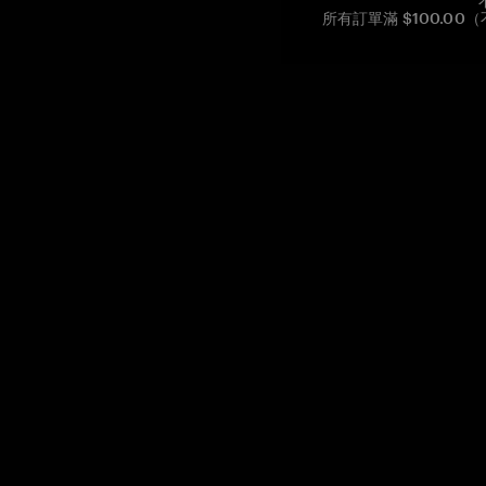
所有訂單滿 $100.0
Reg. No CHE-390.112.525
Global Headquarters, Tangem AG
Baarerstrasse 10
,
6300 Zug
,
Switzerland
support@tangem.com
提供電子郵件即表示您已閱讀並理解我們的
隱私政策
開始
如何開始使用加密貨幣
什麼是冷錢包？
最佳加密錢包
比較加密錢包