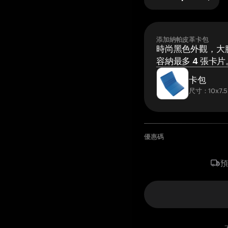
添加納帕皮革卡包
時尚黑色外觀，大膽
容納最多 4 張卡片
卡包
尺寸：10x7.5
優惠碼