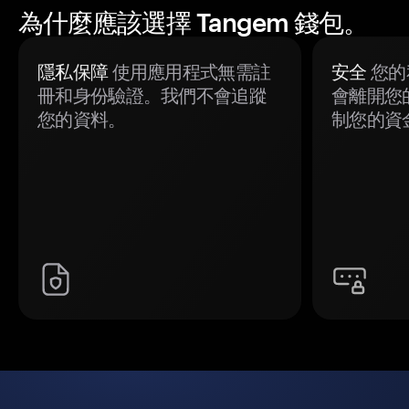
為什麼應該選擇 Tangem 錢包。
隱私保障
使用應用程式無需註
安全
您的
冊和身份驗證。我們不會追蹤
會離開您
您的資料。
制您的資