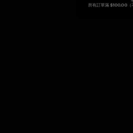
所有訂單滿 $100.0
Reg. No CHE-390.112.525
Global Headquarters, Tangem AG
Baarerstrasse 10
,
6300 Zug
,
Switzerland
support@tangem.com
提供電子郵件即表示您已閱讀並理解我們的
隱私政策
開始
如何開始使用加密貨幣
什麼是冷錢包？
最佳加密錢包
比較加密錢包