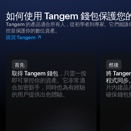
如何使用 Tangem 錢包保護
Tangem 的產品適合所有人，從初學者到專家。它們能讓
控並保護你的數位資產。
購買 Tangem
首先
然後
取得 Tangem 錢包
，只需一按
將 Tan
即可掌控你的資產。它非常適
程式同步
合加密新手，同時也為有經驗
片內建晶
的用戶提供出色體驗。
確保錢包