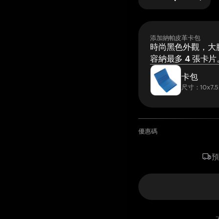
添加納帕皮革卡包
時尚黑色外觀，大膽
容納最多 4 張卡片
卡包
尺寸：10x7.5
優惠碼