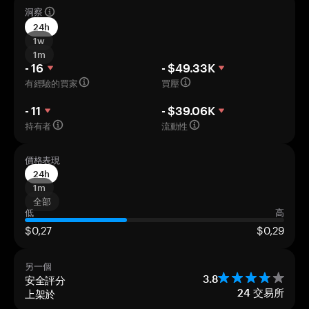
洞察
24h
1w
1m
- 16
- $49.33K
有經驗的買家
買壓
- 11
- $39.06K
持有者
流動性
價格表現
24h
1m
全部
低
高
$0,27
$0,29
另一個
安全評分
3.8
上架於
24
交易所