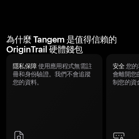
為什麼 Tangem 是值得信賴的
OriginTrail 硬體錢包
隱私保障
使用應用程式無需註
安全
您的
冊和身份驗證。我們不會追蹤
會離開您
您的資料。
制您的資