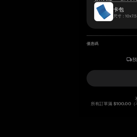
卡包
尺寸：10x7.5
優惠碼
所有訂單滿 $100.0