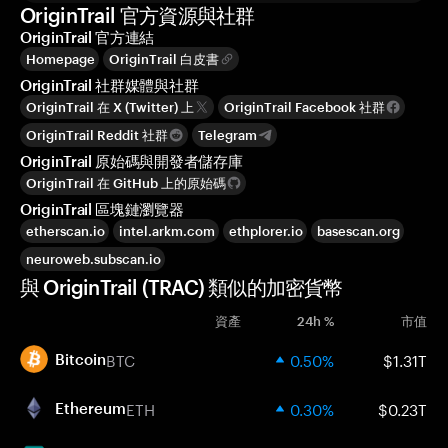
OriginTrail 官方資源與社群
OriginTrail 官方連結
Homepage
OriginTrail 白皮書
OriginTrail 社群媒體與社群
OriginTrail 在 X (Twitter) 上
OriginTrail Facebook 社群
OriginTrail Reddit 社群
Telegram
OriginTrail 原始碼與開發者儲存庫
OriginTrail 在 GitHub 上的原始碼
OriginTrail 區塊鏈瀏覽器
etherscan.io
intel.arkm.com
ethplorer.io
basescan.org
neuroweb.subscan.io
與 OriginTrail (TRAC) 類似的加密貨幣
資產
24h %
市值
BTC
0.50%
$1.31T
Bitcoin
ETH
0.30%
$0.23T
Ethereum