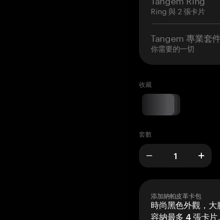
Ring 與 2 張卡片
Tangem 專業套
你需要的一切
收藏
套數
添加納帕皮革卡包
時尚黑色外觀，大膽
容納最多 4 張卡片