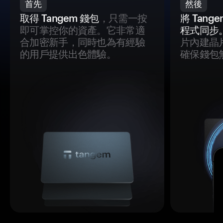
首先
然後
取得 Tangem 錢包
，只需一按
將 Tan
即可掌控你的資產。它非常適
程式同步
合加密新手，同時也為有經驗
片內建晶
的用戶提供出色體驗。
確保錢包