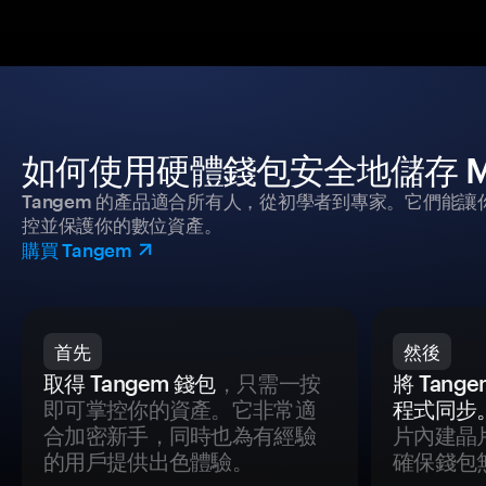
如何使用硬體錢包安全地儲存 Mo
Tangem 的產品適合所有人，從初學者到專家。它們能讓
控並保護你的數位資產。
購買 Tangem
首先
然後
取得 Tangem 錢包
，只需一按
將 Tan
即可掌控你的資產。它非常適
程式同步
合加密新手，同時也為有經驗
片內建晶
的用戶提供出色體驗。
確保錢包