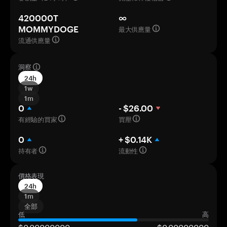
420000T
∞
最大供應量
MOMMYDOGE
流通供應量
洞察
24h
1w
1m
0
- $26.00
有經驗的買家
買壓
0
+ $0.14K
持有者
流動性
價格表現
24h
1m
全部
低
高
$0,00000000
$0,00000000