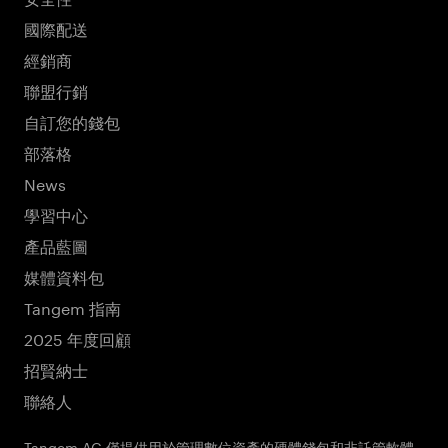
國際配送
經銷商
聯盟行銷
自訂您的錢包
部落格
News
學習中心
產品藍圖
媒體資料包
Tangem 指南
2025 年度回顧
招賢納士
聯絡人
Tangem AG 僅提供用於管理數位資產的硬體錢包和非託管軟體