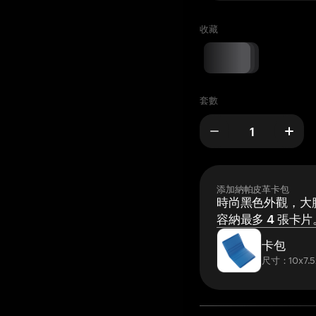
收藏
套數
添加納帕皮革卡包
時尚黑色外觀，大膽
容納最多 4 張卡片
卡包
尺寸：10x7.5