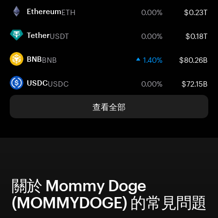
ETH
0.00%
$0.23T
Ethereum
USDT
0.00%
$0.18T
Tether
BNB
1.40%
$80.26B
BNB
USDC
0.00%
$72.15B
USDC
查看全部
關於 Mommy Doge
(MOMMYDOGE) 的常見問題