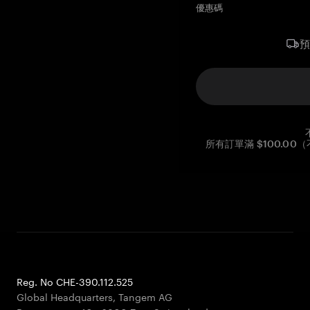
優惠碼
所有訂單滿 $100.0
Reg. No CHE-390.112.525
Global Headquarters, Tangem AG