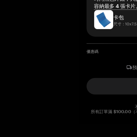
容納最多 4 張卡片
卡包
尺寸：10x7.5
優惠碼
所有訂單滿 $100.0