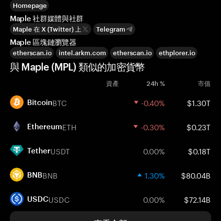
Homepage
Maple 社群媒體與社群
Maple 在 X (Twitter) 上
Telegram
Maple 區塊鏈瀏覽器
etherscan.io
intel.arkm.com
etherscan.io
ethplorer.io
與 Maple (MPL) 類似的加密貨幣
資產
24h %
市值
BTC
-0.40%
$1.30T
Bitcoin
ETH
-0.30%
$0.23T
Ethereum
USDT
0.00%
$0.18T
Tether
BNB
1.30%
$80.04B
BNB
USDC
0.00%
$72.14B
USDC