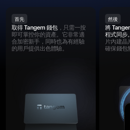
首先
然後
取得 Tangem 錢包
，只需一按
將 Tan
即可掌控你的資產。它非常適
程式同步
合加密新手，同時也為有經驗
片內建晶
的用戶提供出色體驗。
確保錢包