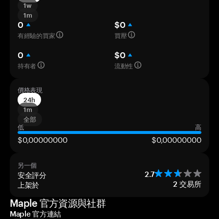
1w
1m
0
$0
有經驗的買家
買壓
0
$0
持有者
流動性
價格表現
24h
1m
全部
低
高
$0,00000000
$0,00000000
另一個
安全評分
2.7
上架於
2
交易所
Maple 官方資源與社群
Maple 官方連結