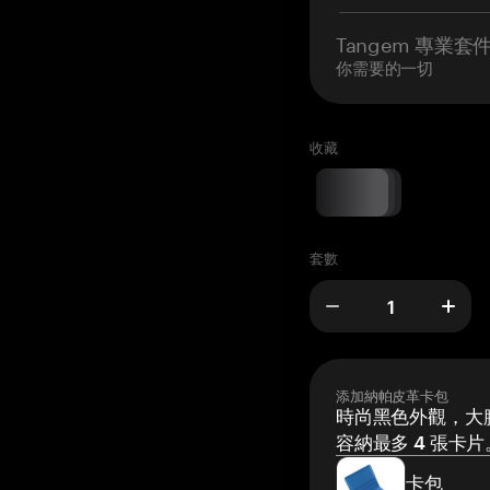
Tangem 專業套
你需要的一切
收藏
套數
添加納帕皮革卡包
時尚黑色外觀，大膽
容納最多 4 張卡片
卡包