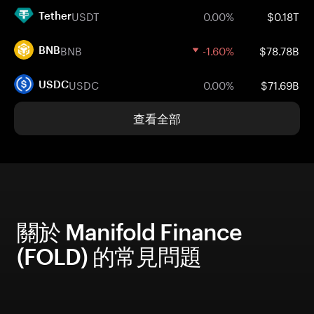
USDT
0.00%
$0.18T
Tether
BNB
-1.60%
$78.78B
BNB
USDC
0.00%
$71.69B
USDC
查看全部
關於 Manifold Finance
(FOLD) 的常見問題