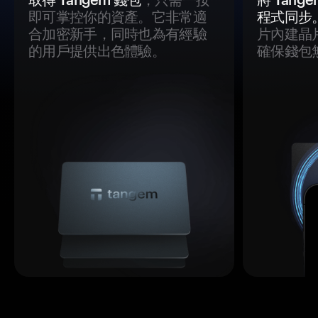
即可掌控你的資產。它非常適
程式同步
合加密新手，同時也為有經驗
片內建晶
的用戶提供出色體驗。
確保錢包