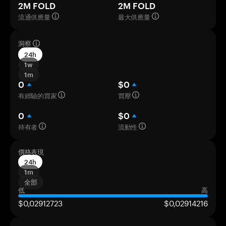
2M FOLD
2M FOLD
流通供應量
最大供應量
洞察
24h
1w
1m
0
$0
有經驗的買家
買壓
0
$0
持有者
流動性
價格表現
24h
1m
全部
低
高
$0,02912723
$0,02914216