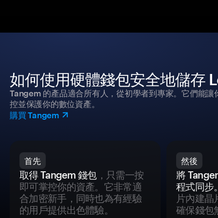
如何使用硬體錢包安全地儲存 Los
Tangem 的產品適合所有人，從初學者到專家。它們能讓
控並保護你的數位資產。
購買 Tangem
首先
然後
取得 Tangem 錢包
，只需一按
將 Tan
即可掌控你的資產。它非常適
程式同步
合加密新手，同時也為有經驗
片內建晶
的用戶提供出色體驗。
確保錢包