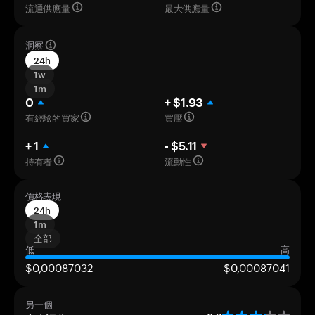
流通供應量
最大供應量
洞察
24h
1w
1m
0
+ $1.93
有經驗的買家
買壓
+ 1
- $5.11
持有者
流動性
價格表現
24h
1m
全部
低
高
$0,00087032
$0,00087041
另一個