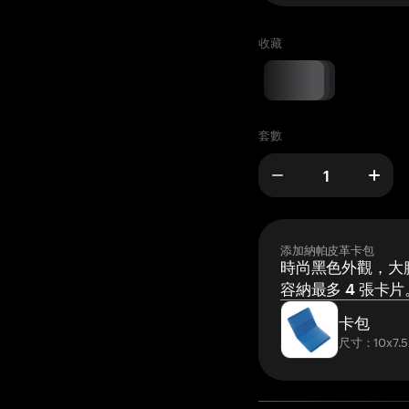
收藏
套數
添加納帕皮革卡包
時尚黑色外觀，大膽
容納最多 4 張卡片
卡包
尺寸：10x7.5