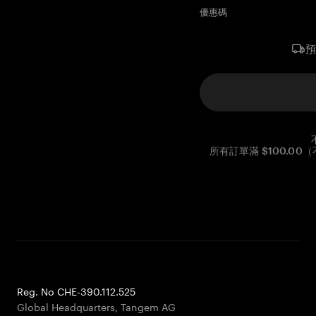
優惠碼
所有訂單滿 $100.0
Reg. No CHE-390.112.525
Global Headquarters, Tangem AG