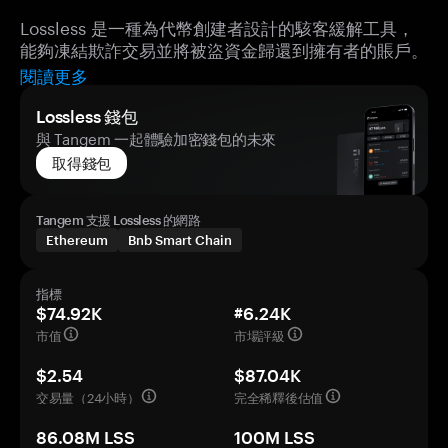
Lossless 是一種為代幣創建者設計的駭客緩解工具，
能夠凍結欺詐交易並將被盜資金歸還到擁有者的賬戶。
閱讀更多
Lossless 錢包
與 Tangem 一起體驗加密錢包的未來
取得錢包
Tangem 支援 Lossless 的網路
Ethereum
Bnb Smart Chain
指標
$74.92K
#6.24K
市值
市場評級
$2.54
$87.04K
交易量（24小時）
完全稀釋後估值
86.08M LSS
100M LSS