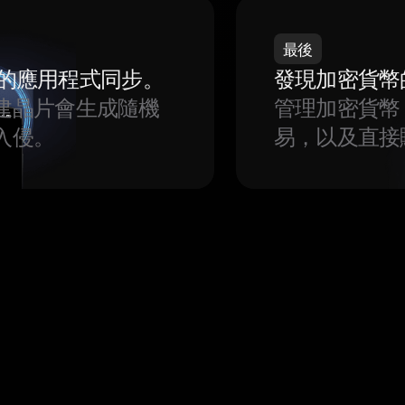
最後
我們的應用程式同步。
發現加密貨幣
建晶片會生成隨機
管理加密貨幣
入侵。
易，以及直接