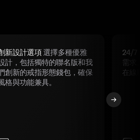
創新設計選項
選擇多種優雅
24/
設計，包括獨特的聯名版和我
需求
們創新的戒指形態錢包，確保
在線
風格與功能兼具。