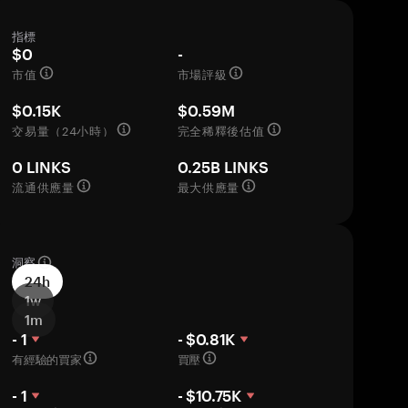
指標
$0
-
市值
市場評級
$0.15K
$0.59M
交易量（24小時）
完全稀釋後估值
0 LINKS
0.25B LINKS
流通供應量
最大供應量
洞察
24h
1w
1m
- 1
- $0.81K
有經驗的買家
買壓
- 1
- $10.75K