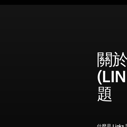
關於 
(LI
題
什麼是 Link