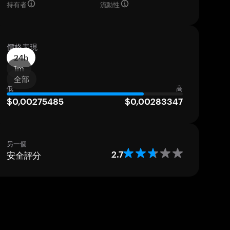
持有者
流動性
價格表現
24h
1m
全部
低
高
$0,00275485
$0,00283347
另一個
安全評分
2.7