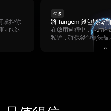
然後
可掌控你
將 Tangem 錢包與
同時也為
在啟用過程中，卡片內
私鑰，確保錢包無法被