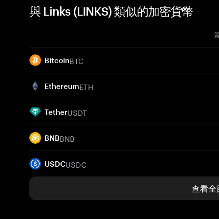
與 Links (LINKS) 類似的加密貨幣
BTC
Bitcoin
ETH
Ethereum
USDT
Tether
BNB
BNB
USDC
USDC
查看全