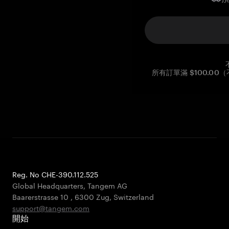
所有訂單滿 $100.0
Reg. No CHE-390.112.525
Global Headquarters, Tangem AG
Baarerstrasse 10
,
6300 Zug
,
Switzerland
support@tangem.com
開始