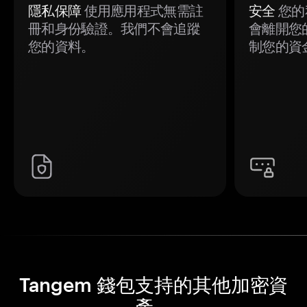
隱私保障
使用應用程式無需註
安全
您的
冊和身份驗證。我們不會追蹤
會離開您
您的資料。
制您的資
Tangem 錢包支持的其他加密資
產。