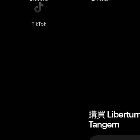
TikTok
購買 Libert
Tangem