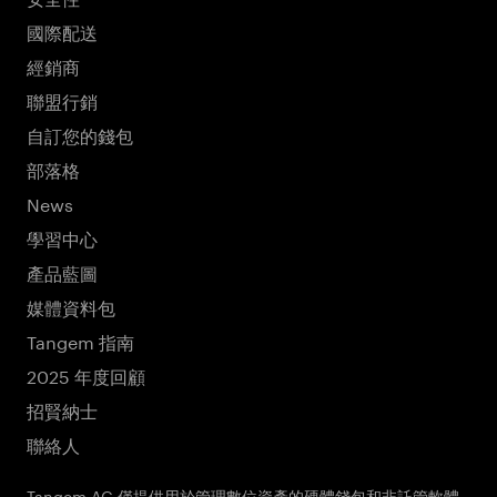
國際配送
經銷商
聯盟行銷
自訂您的錢包
部落格
News
學習中心
產品藍圖
媒體資料包
Tangem 指南
2025 年度回顧
招賢納士
聯絡人
Tangem AG 僅提供用於管理數位資產的硬體錢包和非託管軟體