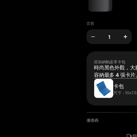
套數
添加納帕皮革卡包
時尚黑色外觀，大膽
容納最多 4 張卡片
卡包
尺寸：10x7.5
優惠碼