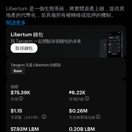
Libertum 是一個生態系統，將實體資產上鏈，提供房
地產的代幣化，並具備所有權轉移或抵押的機制。
閱讀更多
Libertum 錢包
與 Tangem 一起體驗加密錢包的未來
取得錢包
Tangem 支援 Libertum 的網路
Base
指標
$75.39K
#6.22K
市值
市場評級
$1.15
$0.26M
交易量（24小時）
完全稀釋後估值
57.93M LBM
0.20B LBM