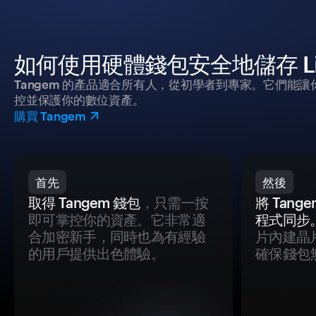
如何使用硬體錢包安全地儲存 Lib
Tangem 的產品適合所有人，從初學者到專家。它們能讓
控並保護你的數位資產。
購買 Tangem
首先
然後
取得 Tangem 錢包
，只需一按
將 Tan
即可掌控你的資產。它非常適
程式同步
合加密新手，同時也為有經驗
片內建晶
的用戶提供出色體驗。
確保錢包