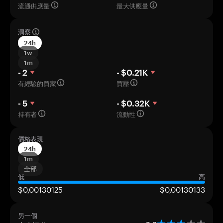
流通供應量
最大供應量
洞察
24h
1w
1m
- 2
- $0.21K
有經驗的買家
買壓
- 5
- $0.32K
持有者
流動性
價格表現
24h
1m
全部
低
高
$0,00130125
$0,00130133
另一個