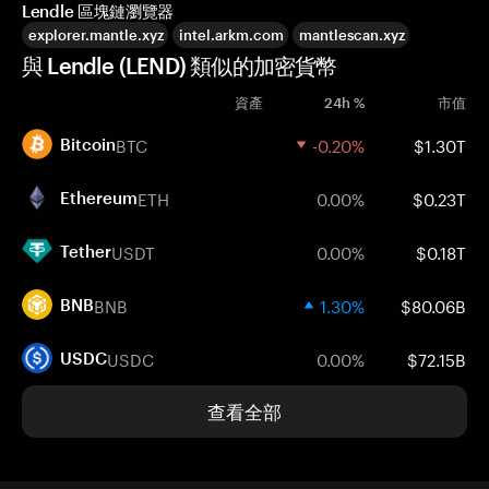
Lendle 區塊鏈瀏覽器
explorer.mantle.xyz
intel.arkm.com
mantlescan.xyz
與 Lendle (LEND) 類似的加密貨幣
資產
24h %
市值
BTC
-0.20%
$1.30T
Bitcoin
ETH
0.00%
$0.23T
Ethereum
USDT
0.00%
$0.18T
Tether
BNB
1.30%
$80.06B
BNB
USDC
0.00%
$72.15B
USDC
查看全部