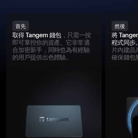
首先
然後
取得 Tangem 錢包
，只需一按
將 Tan
即可掌控你的資產。它非常適
程式同步
合加密新手，同時也為有經驗
片內建晶
的用戶提供出色體驗。
確保錢包