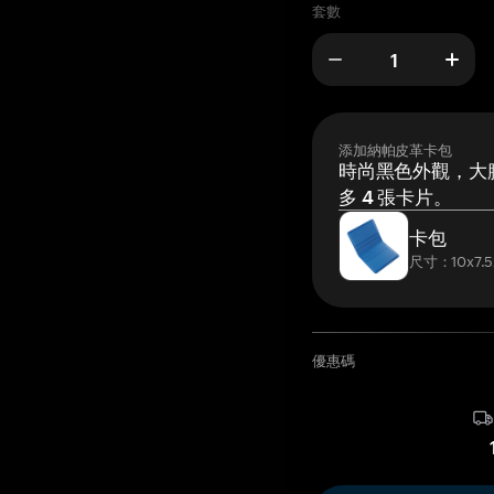
套數
添加納帕皮革卡包
時尚黑色外觀，大膽
多 4 張卡片。
卡包
尺寸：10x7.5
優惠碼