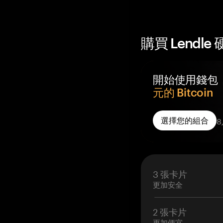
購買 Lendle
開始使用錢包
元的 Bitcoin
您訂單中的每個 Tan
8
選擇您的組合
Reward，存入
所。
每個訂購的錢包都
存入您自己的自
3 張卡片
啟用後 14 天內
更加安全
2 張卡片
更加便宜