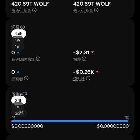
420.69T WOLF
420.69T WOLF
流通供應量
最大供應量
洞察
24h
1w
1m
0
- $2.81
有經驗的買家
買壓
0
- $0.26K
持有者
流動性
價格表現
24h
1m
全部
低
高
$0,00000000
$0,00000000