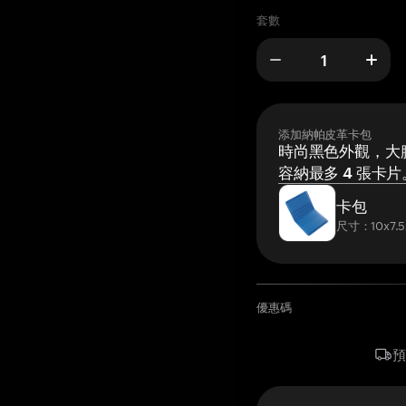
套數
添加納帕皮革卡包
時尚黑色外觀，大膽
容納最多 4 張卡片
卡包
尺寸：10x7.5
優惠碼