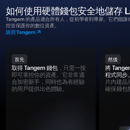
如何使用硬體錢包安全地儲存 Lan
Tangem 的產品適合所有人，從初學者到專家。它們能讓
控並保護你的數位資產。
購買 Tangem
首先
然後
取得 Tangem 錢包
，只需一按
將 Tan
即可掌控你的資產。它非常適
程式同步
合加密新手，同時也為有經驗
片內建晶
的用戶提供出色體驗。
確保錢包