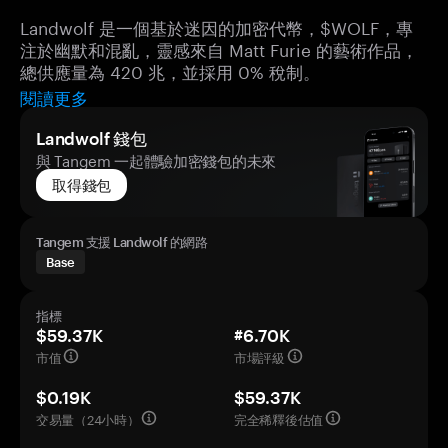
Landwolf 是一個基於迷因的加密代幣，$WOLF，專
注於幽默和混亂，靈感來自 Matt Furie 的藝術作品，
總供應量為 420 兆，並採用 0% 稅制。
閱讀更多
Landwolf 錢包
與 Tangem 一起體驗加密錢包的未來
取得錢包
Tangem 支援 Landwolf 的網路
Base
指標
$59.37K
#6.70K
市值
市場評級
$0.19K
$59.37K
交易量（24小時）
完全稀釋後估值