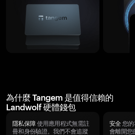
為什麼 Tangem 是值得信賴的
Landwolf 硬體錢包
隱私保障
使用應用程式無需註
安全
您的
冊和身份驗證。我們不會追蹤
會離開您