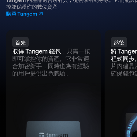
控並保護你的數位資產。
購買 Tangem
首先
然後
取得 Tangem 錢包
，只需一按
將 Tan
即可掌控你的資產。它非常適
程式同步
合加密新手，同時也為有經驗
片內建晶
的用戶提供出色體驗。
確保錢包