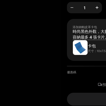
添加納帕皮革卡包
時尚黑色外觀，大膽
容納最多 4 張卡片
卡包
尺寸：10x7.5
優惠碼