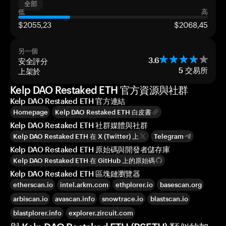
全部
低
高
$2055,23
$2068,45
另一個
安全評分
3.6
上架於
5
交易所
Kelp DAO Restaked ETH 官方資源與社群
Kelp DAO Restaked ETH 官方連結
Homepage
Kelp DAO Restaked ETH 白皮書
Kelp DAO Restaked ETH 社群媒體與社群
Kelp DAO Restaked ETH 在 X (Twitter) 上
Telegram
Kelp DAO Restaked ETH 原始碼與開發者儲存庫
Kelp DAO Restaked ETH 在 GitHub 上的原始碼
Kelp DAO Restaked ETH 區塊鏈瀏覽器
etherscan.io
intel.arkm.com
ethplorer.io
basescan.org
arbiscan.io
avascan.info
snowtrace.io
blastscan.io
blastplorer.info
explorer.zircuit.com