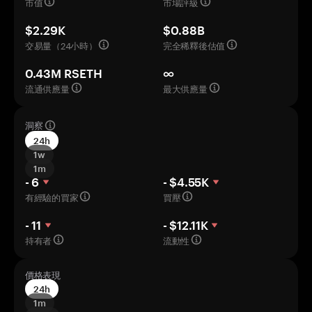
市值
市場評級
$2.29K
$0.88B
交易量（24小時）
完全稀釋後估值
0.43M RSETH
∞
流通供應量
最大供應量
洞察
24h
1w
1m
- 6
- $4.55K
有經驗的買家
買壓
- 11
- $12.11K
持有者
流動性
價格表現
24h
1m