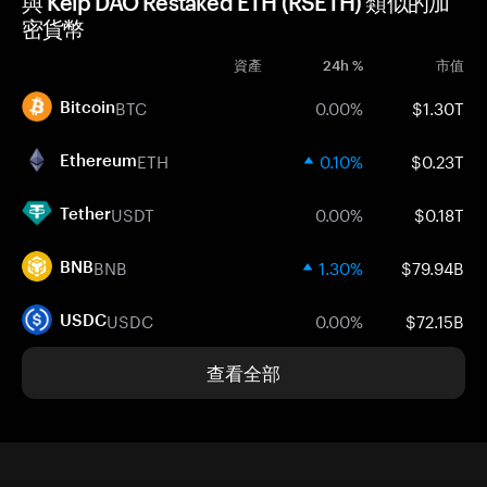
與 Kelp DAO Restaked ETH (RSETH) 類似的加
密貨幣
資產
24h %
市值
BTC
0.00%
$1.30T
Bitcoin
ETH
0.10%
$0.23T
Ethereum
USDT
0.00%
$0.18T
Tether
BNB
1.30%
$79.94B
BNB
USDC
0.00%
$72.15B
USDC
查看全部