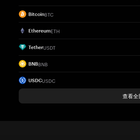
BTC
Bitcoin
ETH
Ethereum
USDT
Tether
BNB
BNB
USDC
USDC
查看全