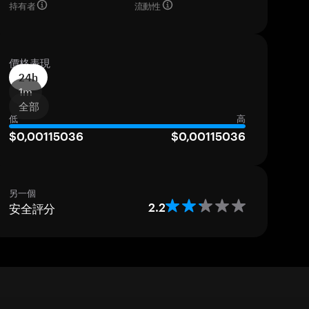
持有者
流動性
價格表現
24h
1m
全部
低
高
$0,00115036
$0,00115036
另一個
安全評分
2.2