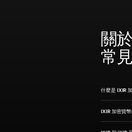
關於 
常
什麼是 IXIR
IXIR 加密