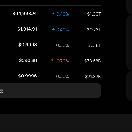
0.40%
$1.30T
$64,998.74
0.40%
$0.23T
$1,914.91
0.00%
$0.18T
$0.9993
-0.70%
$78.68B
$590.88
0.00%
$71.87B
$0.9996
部