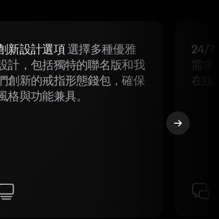
創新設計選項
選擇多種優雅
24/
設計，包括獨特的聯名版和我
需求
們創新的戒指形態錢包，確保
在線
風格與功能兼具。