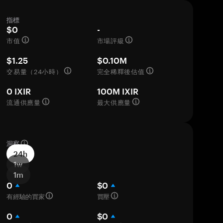
指標
$0
-
市值
市場評級
$1.25
$0.10M
交易量（24小時）
完全稀釋後估值
0 IXIR
100M IXIR
流通供應量
最大供應量
洞察
24h
1w
1m
0
$0
有經驗的買家
買壓
0
$0