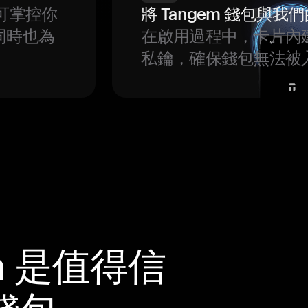
可掌控你
將 Tangem 錢包與
同時也為
在啟用過程中，卡片內
私鑰，確保錢包無法被
m 是值得信