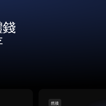
體錢
存
然後