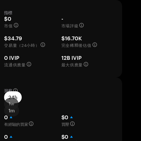
指標
$0
-
市值
市場評級
$34.79
$16.70K
交易量（24小時）
完全稀釋後估值
0 IVIP
12B IVIP
流通供應量
最大供應量
洞察
24h
1w
1m
0
$0
有經驗的買家
買壓
0
$0