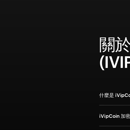
關於 
(IV
什麼是 iVip
iVipCoi