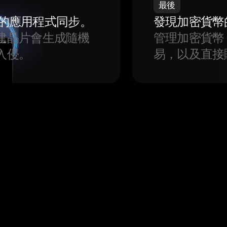
最後
我們的應用程式同步。
發現加密貨幣
建晶片會生成隨機
管理加密貨幣
入侵。
易，以及直接