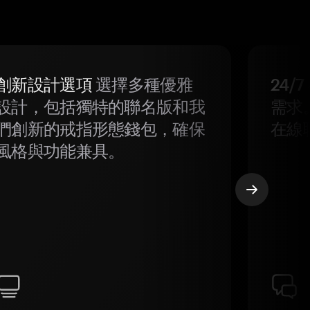
創新設計選項
選擇多種優雅
24/
設計，包括獨特的聯名版和我
需求
們創新的戒指形態錢包，確保
在線
風格與功能兼具。