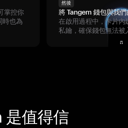
然後
可掌控你
將 Tangem 錢包與
同時也為
在啟用過程中，卡片內
私鑰，確保錢包無法被
m 是值得信