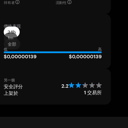
持有者
流動性
價格表現
24h
1m
全部
低
高
$0,00000139
$0,00000139
另一個
安全評分
2.2
上架於
1
交易所