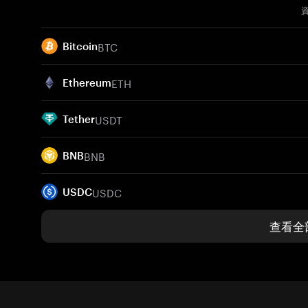
BTC
Bitcoin
ETH
Ethereum
USDT
Tether
BNB
BNB
USDC
USDC
查看全