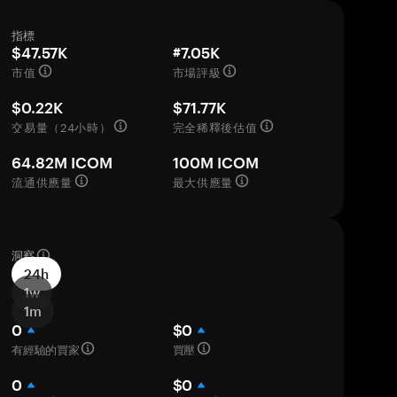
指標
$47.57K
#7.05K
市值
市場評級
$0.22K
$71.77K
交易量（24小時）
完全稀釋後估值
64.82M ICOM
100M ICOM
流通供應量
最大供應量
洞察
24h
1w
1m
0
$0
有經驗的買家
買壓
0
$0