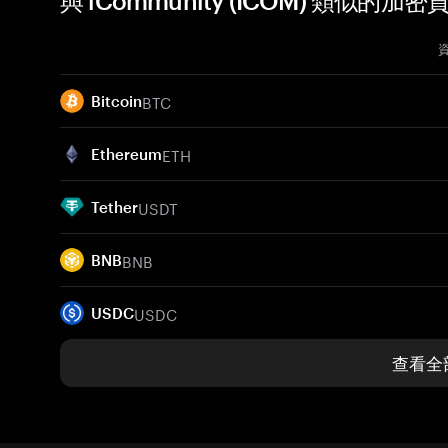
與 iCommunity (ICOM) 類似的加密
BTC
Bitcoin
ETH
Ethereum
USDT
Tether
BNB
BNB
USDC
USDC
查看全