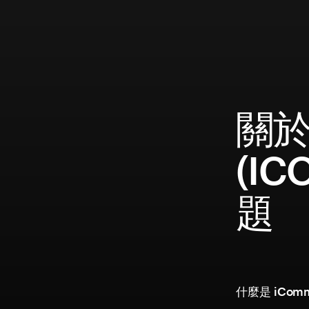
關於 
(I
題
什麼是 iCom