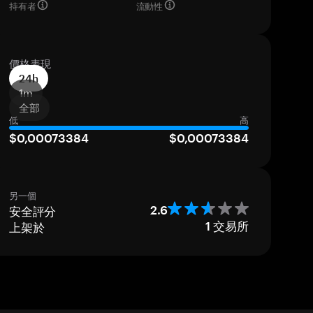
持有者
流動性
價格表現
24h
1m
全部
低
高
$0,00073384
$0,00073384
另一個
安全評分
2.6
上架於
1
交易所