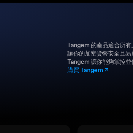
Tangem 的產品適合
讓你的加密貨幣安全且易
Tangem 讓你能夠掌控
購買 Tangem