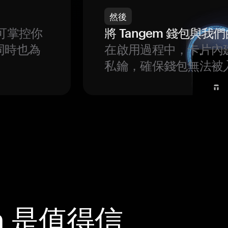
然後
可掌控你
將 Tangem 錢包與
同時也為
在啟用過程中，卡片內
私鑰，確保錢包無法被
m 是值得信