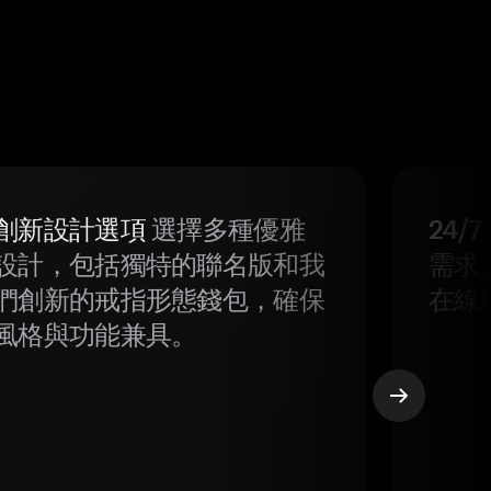
創新設計選項
選擇多種優雅
24/
設計，包括獨特的聯名版和我
需求
們創新的戒指形態錢包，確保
在線
風格與功能兼具。