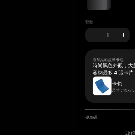
套數
添加納帕皮革卡包
時尚黑色外觀，大膽
容納最多 4 張卡片
卡包
尺寸：10x7.5
優惠碼