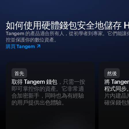
如何使用硬體錢包安全地儲存 Hungar
Tangem 的產品適合所有人，從初學者到專家。它們能讓
控並保護你的數位資產。
購買 Tangem
首先
然後
取得 Tangem 錢包
，只需一按
將 Tan
即可掌控你的資產。它非常適
程式同步
合加密新手，同時也為有經驗
片內建晶
的用戶提供出色體驗。
確保錢包