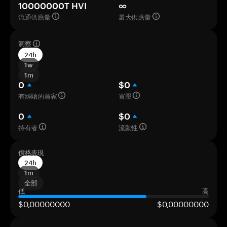
10000000T HVI
∞
流通供應量
最大供應量
洞察
24h
1w
1m
0
$0
有經驗的買家
買壓
0
$0
持有者
流動性
價格表現
24h
1m
全部
低
高
$0,00000000
$0,00000000