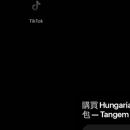
TikTok
購買 Hungaria
包 — Tangem