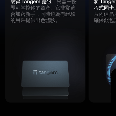
取得 Tangem 錢包
，只需一按
將 Tan
即可掌控你的資產。它非常適
程式同步
合加密新手，同時也為有經驗
片內建晶
的用戶提供出色體驗。
確保錢包