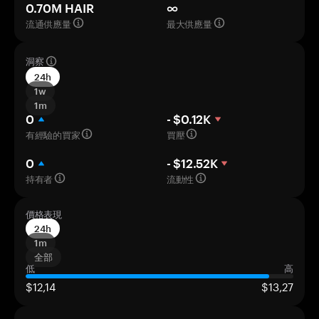
0.70M HAIR
∞
流通供應量
最大供應量
洞察
24h
1w
1m
0
- $0.12K
有經驗的買家
買壓
0
- $12.52K
持有者
流動性
價格表現
24h
1m
全部
低
高
$12,14
$13,27