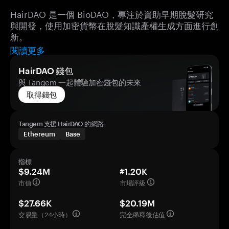
HairDAO 是一個 BioDAO，專注於資助早期脫髮研究
與開發，使用加密貨幣在脫髮知識產權生成方面進行創
新。
閱讀更多
HairDAO 錢包
與 Tangem 一起體驗加密錢包的未來
取得錢包
Tangem 支援 HairDAO 的網路
Ethereum
Base
指標
$9.24M
#1.20K
市值
市場評級
$27.66K
$20.19M
交易量（24小時）
完全稀釋後估值