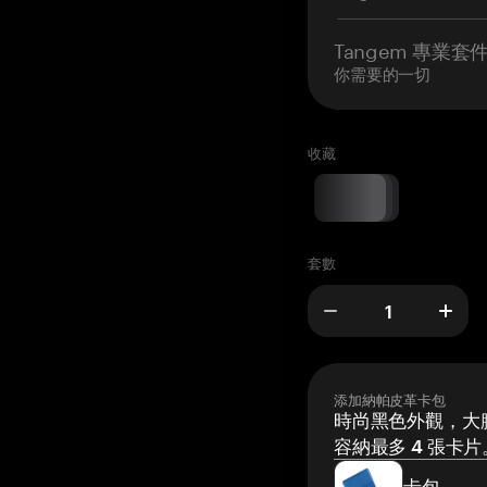
Tangem 專業套
你需要的一切
收藏
套數
添加納帕皮革卡包
時尚黑色外觀，大膽
容納最多 4 張卡片
卡包