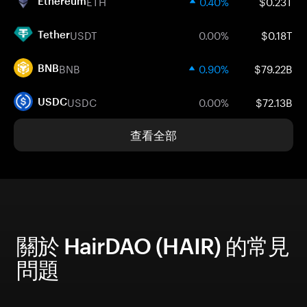
ETH
0.40%
$0.23T
Ethereum
USDT
0.00%
$0.18T
Tether
BNB
0.90%
$79.22B
BNB
USDC
0.00%
$72.13B
USDC
查看全部
關於 HairDAO (HAIR) 的常見
問題