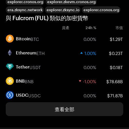
explorer.cronos.org
explorer.zkevm.cronos.org
era.zksync.network
explorer.zksync.io
explorer.cronos.org
與 Fulcrom (FUL) 類似的加密貨幣
資產
24h %
市值
BTC
0.00%
$1.29T
Bitcoin
ETH
1.00%
$0.23T
Ethereum
USDT
0.00%
$0.18T
Tether
BNB
-1.00%
$78.68B
BNB
USDC
0.00%
$71.87B
USDC
查看全部