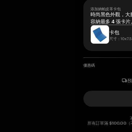
添加納帕皮革卡包
時尚黑色外觀，大膽
容納最多 4 張卡片
卡包
尺寸：10x7.5
優惠碼
所有訂單滿 $100.0