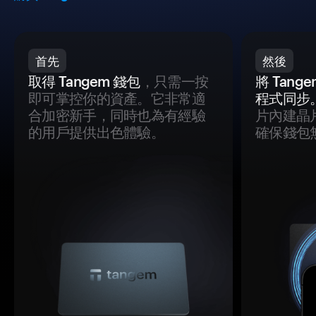
首先
然後
取得 Tangem 錢包
，只需一按
將 Tan
即可掌控你的資產。它非常適
程式同步
合加密新手，同時也為有經驗
片內建晶
的用戶提供出色體驗。
確保錢包