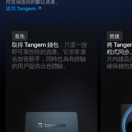
控並保護你的數位資產。
購買 Tangem
首先
然後
取得 Tangem 錢包
，只需一按
將 Tan
即可掌控你的資產。它非常適
程式同步
合加密新手，同時也為有經驗
片內建晶
的用戶提供出色體驗。
確保錢包