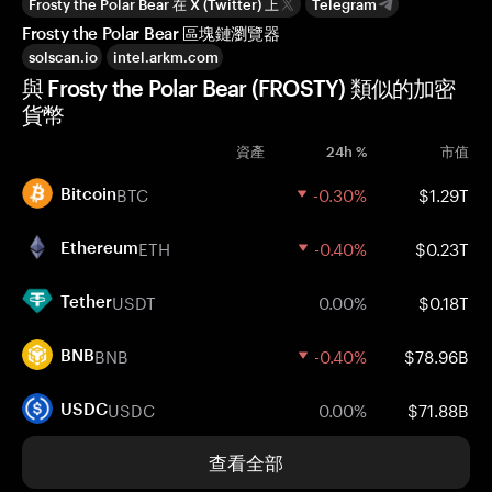
Frosty the Polar Bear 在 X (Twitter) 上
Telegram
Frosty the Polar Bear 區塊鏈瀏覽器
solscan.io
intel.arkm.com
與 Frosty the Polar Bear (FROSTY) 類似的加密
貨幣
資產
24h %
市值
BTC
-0.30%
$1.29T
Bitcoin
ETH
-0.40%
$0.23T
Ethereum
USDT
0.00%
$0.18T
Tether
BNB
-0.40%
$78.96B
BNB
USDC
0.00%
$71.88B
USDC
查看全部