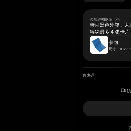
添加納帕皮革卡包
時尚黑色外觀，大膽
容納最多 4 張卡片
卡包
尺寸：10x7.5
優惠碼