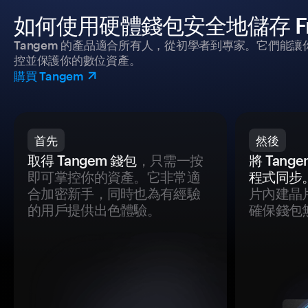
如何使用硬體錢包安全地儲存 Fro
Tangem 的產品適合所有人，從初學者到專家。它們能讓
控並保護你的數位資產。
購買 Tangem
首先
然後
取得 Tangem 錢包
，只需一按
將 Tan
即可掌控你的資產。它非常適
程式同步
合加密新手，同時也為有經驗
片內建晶
的用戶提供出色體驗。
確保錢包