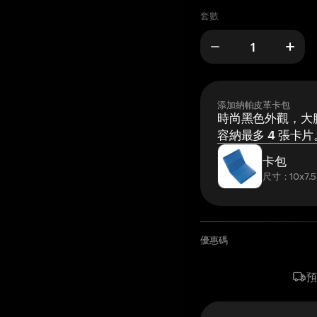
套數
添加納帕皮革卡包
時尚黑色外觀，大膽
容納最多 4 張卡片
卡包
尺寸：10x7.5
優惠碼