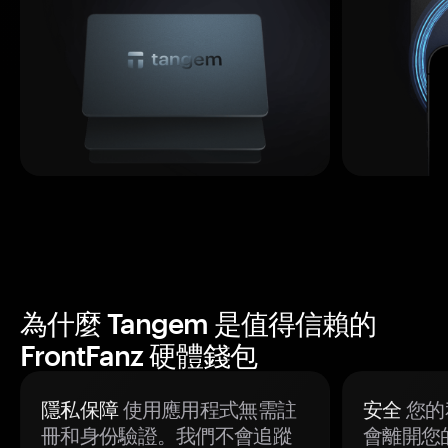
為什麼 Tangem 是值得信賴的
FrontFanz 硬體錢包
隱私保障
使用應用程式無需註
安全
您的
冊和身份驗證。我們不會追蹤
會離開您