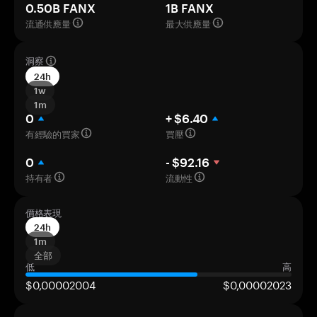
0.50B FANX
1B FANX
流通供應量
最大供應量
洞察
24h
1w
1m
0
+ $6.40
有經驗的買家
買壓
0
- $92.16
持有者
流動性
價格表現
24h
1m
全部
低
高
$0,00002004
$0,00002023