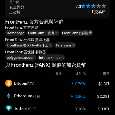
另一個
安全評分
2.3
上架於
1
交易所
FrontFanz 官方資源與社群
FrontFanz 官方連結
Homepage
FrontFanz 白皮書
FrontFanz 社群論壇
FrontFanz 社群媒體與社群
FrontFanz 在 X (Twitter) 上
Telegram
FrontFanz 區塊鏈瀏覽器
polygonscan.com
intel.arkm.com
與 FrontFanz (FANX) 類似的加密貨幣
資產
24h %
市值
BTC
0.70%
$1.31T
Bitcoin
ETH
0.90%
$0.23T
Ethereum
USDT
0.00%
$0.18T
Tether