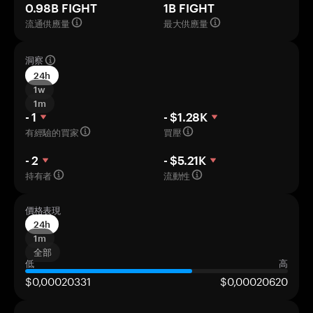
0.98B FIGHT
1B FIGHT
流通供應量
最大供應量
洞察
24h
1w
1m
- 1
- $1.28K
有經驗的買家
買壓
- 2
- $5.21K
持有者
流動性
價格表現
24h
1m
全部
低
高
$0,00020331
$0,00020620