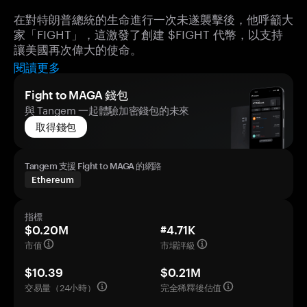
在對特朗普總統的生命進行一次未遂襲擊後，他呼籲大
家「FIGHT」，這激發了創建 $FIGHT 代幣，以支持
讓美國再次偉大的使命。
閱讀更多
Fight to MAGA 錢包
與 Tangem 一起體驗加密錢包的未來
取得錢包
Tangem 支援 Fight to MAGA 的網路
Ethereum
指標
$0.20M
#4.71K
市值
市場評級
$10.39
$0.21M
交易量（24小時）
完全稀釋後估值