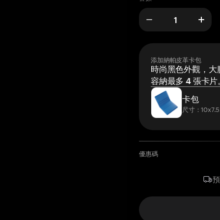
添加納帕皮革卡包
時尚黑色外觀，大膽
容納最多 4 張卡片
卡包
尺寸：10x7.5
優惠碼