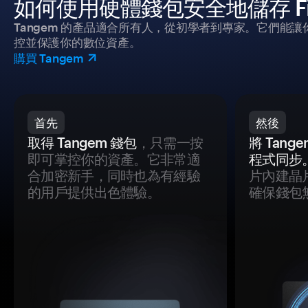
如何使用硬體錢包安全地儲存 Figh
Tangem 的產品適合所有人，從初學者到專家。它們能讓
控並保護你的數位資產。
購買 Tangem
首先
然後
取得 Tangem 錢包
，只需一按
將 Tan
即可掌控你的資產。它非常適
程式同步
合加密新手，同時也為有經驗
片內建晶
的用戶提供出色體驗。
確保錢包