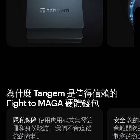
為什麼 Tangem 是值得信賴的
Fight to MAGA 硬體錢包
隱私保障
使用應用程式無需註
安全
您的
冊和身份驗證。我們不會追蹤
會離開您
您的資料。
制您的資