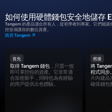
如何使用硬體錢包安全地儲存 Eve
Tangem 的產品適合所有人，從初學者到專家。它們能讓
控並保護你的數位資產。
購買 Tangem
首先
然後
取得 Tangem 錢包
，只需一按
將 Tan
即可掌控你的資產。它非常適
程式同步
合加密新手，同時也為有經驗
片內建晶
的用戶提供出色體驗。
確保錢包