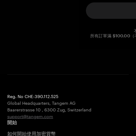
所有訂單滿 $100.0
Reg. No CHE-390.112.525
Global Headquarters, Tangem AG
Baarerstrasse 10
,
6300 Zug
,
Switzerland
support@tangem.com
開始
如何開始使用加密貨幣