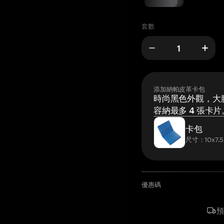
套數
添加納帕皮革卡包
時尚黑色外觀，大膽
容納最多 4 張卡片
卡包
尺寸：10x7.5
優惠碼