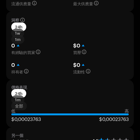
流通供應量
最大供應量
洞察
24h
1w
1m
0
$0
有經驗的買家
買壓
0
$0
持有者
流動性
價格表現
24h
1m
全部
低
高
$0,00023763
$0,00023763
另一個