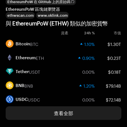
EthereumPoW 在 GitHub 上的原始碼
EthereumPoW 區塊鏈瀏覽器
ethwscan.com
www.oklink.com
與 EthereumPoW (ETHW) 類似的加密貨幣
資產
24h %
市值
BTC
1.10%
$1.30T
Bitcoin
ETH
0.90%
$0.23T
Ethereum
USDT
0.00%
$0.18T
Tether
BNB
1.20%
$79.14B
BNB
USDC
0.00%
$72.14B
USDC
查看全部