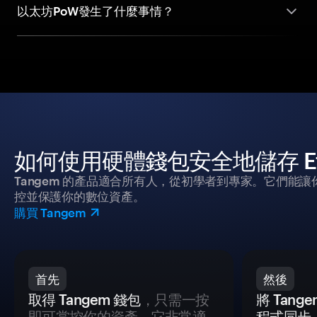
以太坊PoW發生了什麼事情？
如何使用硬體錢包安全地儲存 Eth
Tangem 的產品適合所有人，從初學者到專家。它們能讓
控並保護你的數位資產。
購買 Tangem
首先
然後
取得 Tangem 錢包
，只需一按
將 Tan
即可掌控你的資產。它非常適
程式同步