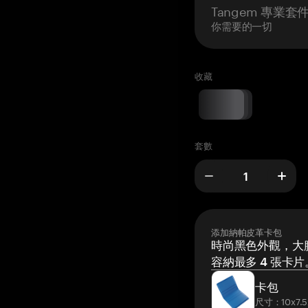
Tangem 專業套
你需要的一切
收藏
套數
添加納帕皮革卡包
時尚黑色外觀，大膽
容納最多 4 張卡片
卡包
尺寸：10x7.5