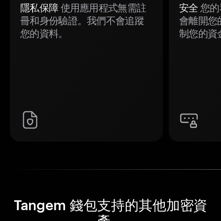
隱私保障
使用應用程式無需註
安全
您的
冊和身份驗證。我們不會追蹤
會離開您
您的資料。
制您的資
Tangem 錢包支持的其他加密資
產。