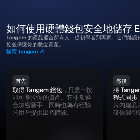
如何使用硬體錢包安全地儲存 E
Tangem 的產品適合所有人，從初學者到專家。它們能讓
控並保護你的數位資產。
購買 Tangem
首先
然後
取得 Tangem 錢包
，只需一按
將 Tan
即可掌控你的資產。它非常適
程式同步
合加密新手，同時也為有經驗
片內建晶
的用戶提供出色體驗。
確保錢包