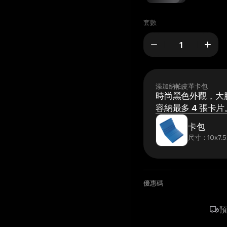
套數
添加納帕皮革卡包
時尚黑色外觀，大膽
容納最多 4 張卡片
卡包
尺寸：10x7.5
優惠碼