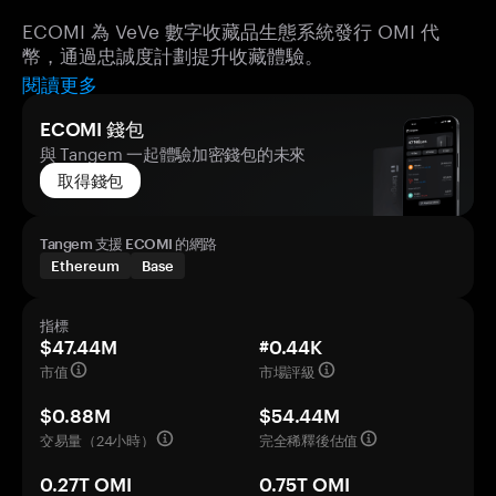
ECOMI 為 VeVe 數字收藏品生態系統發行 OMI 代
幣，通過忠誠度計劃提升收藏體驗。
閱讀更多
ECOMI 錢包
與 Tangem 一起體驗加密錢包的未來
取得錢包
Tangem 支援 ECOMI 的網路
Ethereum
Base
指標
$47.44M
#0.44K
市值
市場評級
$0.88M
$54.44M
交易量（24小時）
完全稀釋後估值
0.27T OMI
0.75T OMI