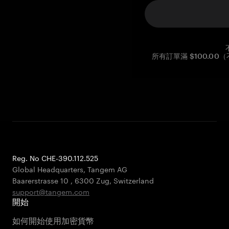
所有訂單滿 $100.0
Reg. No CHE-390.112.525
Global Headquarters, Tangem AG
Baarerstrasse 10
,
6300 Zug
,
Switzerland
support@tangem.com
開始
如何開始使用加密貨幣