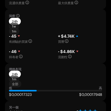
流通供應量
最大供應量
洞察
24h
1w
1m
- 45
+ $4.74K
有經驗的買家
買壓
- 46
- $4.86K
持有者
流動性
價格表現
24h
1m
全部
低
高
$0,00017323
$0,00017948
另一個