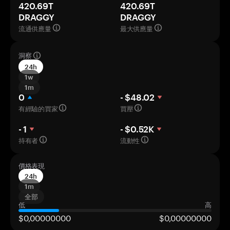
420.69T
420.69T
DRAGGY
DRAGGY
流通供應量
最大供應量
洞察
24h
1w
1m
0
- $48.02
有經驗的買家
買壓
- 1
- $0.52K
持有者
流動性
價格表現
24h
1m
全部
低
高
$0,00000000
$0,00000000