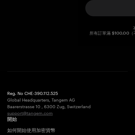
所有訂單滿 $100.0
Reg. No CHE-390.112.525
Global Headquarters, Tangem AG
Baarerstrasse 10
,
6300 Zug
,
Switzerland
support@tangem.com
開始
如何開始使用加密貨幣