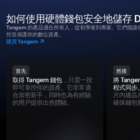
如何使用硬體錢包安全地儲存 Dra
Tangem 的產品適合所有人，從初學者到專家。它們能讓
控並保護你的數位資產。
購買 Tangem
首先
然後
取得 Tangem 錢包
，只需一按
將 Tan
即可掌控你的資產。它非常適
程式同步
合加密新手，同時也為有經驗
片內建晶
的用戶提供出色體驗。
確保錢包