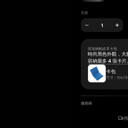
套數
添加納帕皮革卡包
時尚黑色外觀，大膽
容納最多 4 張卡片
卡包
尺寸：10x7.5
優惠碼