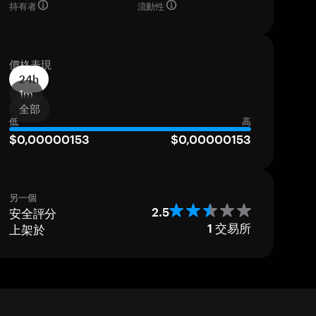
持有者
流動性
價格表現
24h
1m
全部
低
高
$0,00000153
$0,00000153
另一個
安全評分
2.5
上架於
1
交易所