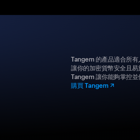
Tangem 的產品適合
讓你的加密貨幣安全且易
Tangem 讓你能夠掌控
購買 Tangem