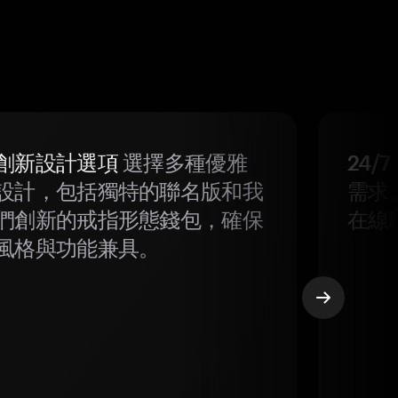
創新設計選項
選擇多種優雅
24/
設計，包括獨特的聯名版和我
需求
們創新的戒指形態錢包，確保
在線
風格與功能兼具。