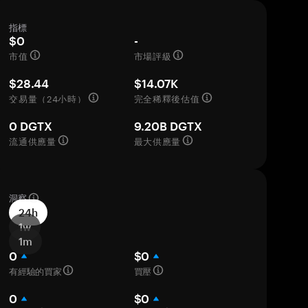
指標
$0
-
市值
市場評級
$28.44
$14.07K
交易量（24小時）
完全稀釋後估值
0 DGTX
9.20B DGTX
流通供應量
最大供應量
洞察
24h
1w
1m
0
$0
有經驗的買家
買壓
0
$0