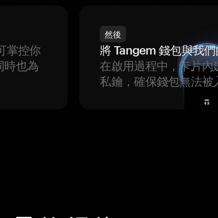
然後
可掌控你
將 Tangem 錢包與
同時也為
在啟用過程中，卡片內
私鑰，確保錢包無法被