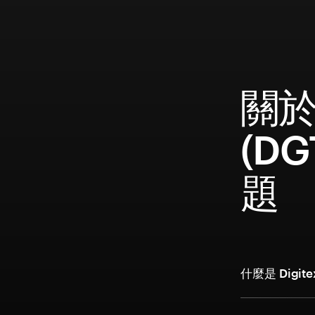
關於 
(D
題
什麼是 Digi