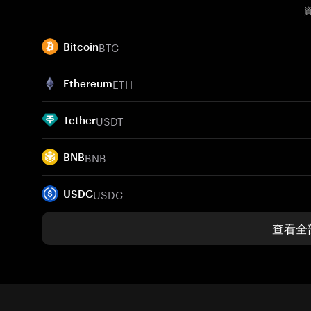
BTC
Bitcoin
ETH
Ethereum
USDT
Tether
BNB
BNB
USDC
USDC
查看全