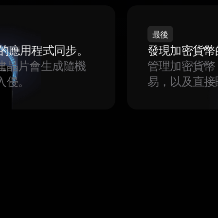
最後
我們的應用程式同步。
發現加密貨幣
建晶片會生成隨機
管理加密貨幣
入侵。
易，以及直接