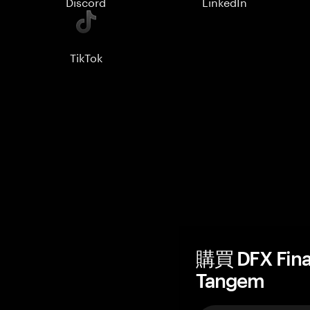
Discord
LinkedIn
TikTok
購買 DFX Fi
Tangem