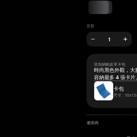
套數
添加納帕皮革卡包
時尚黑色外觀，大膽
容納最多 4 張卡片
卡包
尺寸：10x7.5
優惠碼