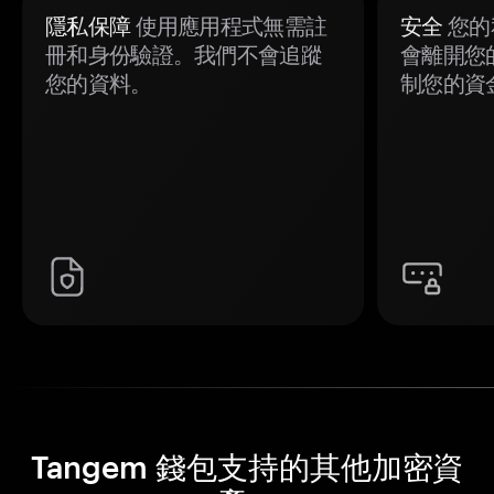
隱私保障
使用應用程式無需註
安全
您的
冊和身份驗證。我們不會追蹤
會離開您
您的資料。
制您的資
Tangem 錢包支持的其他加密資