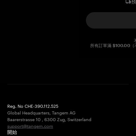
所有訂單滿 $100.0
Reg. No CHE-390.112.525
Global Headquarters, Tangem AG
Baarerstrasse 10
,
6300 Zug
,
Switzerland
support@tangem.com
開始