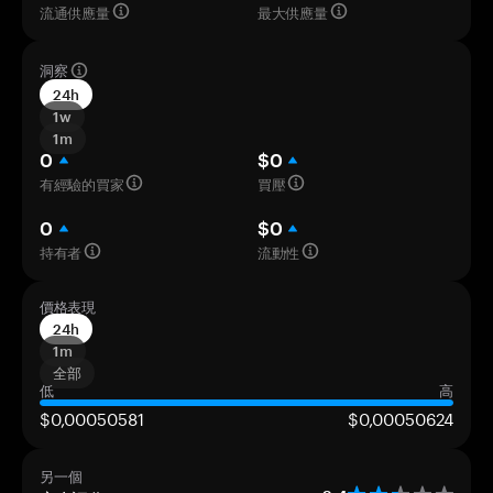
流通供應量
最大供應量
洞察
24h
1w
1m
0
$0
有經驗的買家
買壓
0
$0
持有者
流動性
價格表現
24h
1m
全部
低
高
$0,00050581
$0,00050624
另一個