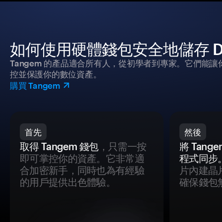
如何使用硬體錢包安全地儲存 DFX 
Tangem 的產品適合所有人，從初學者到專家。它們能讓
控並保護你的數位資產。
購買 Tangem
首先
然後
取得 Tangem 錢包
，只需一按
將 Tan
即可掌控你的資產。它非常適
程式同步
合加密新手，同時也為有經驗
片內建晶
的用戶提供出色體驗。
確保錢包