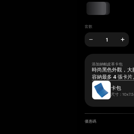
套數
添加納帕皮革卡包
時尚黑色外觀，大膽
容納最多 4 張卡片
卡包
尺寸：10x7.5
優惠碼