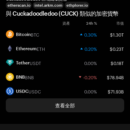
etherscan.io
intel.arkm.com
ethplorer.io
與 Cuckadoodledoo (CUCK) 類似的加密貨幣
資產
24h %
市值
BTC
0.30%
$1.30T
Bitcoin
ETH
0.20%
$0.23T
Ethereum
USDT
0.00%
$0.18T
Tether
BNB
-0.20%
$78.94B
BNB
USDC
0.00%
$71.93B
USDC
查看全部