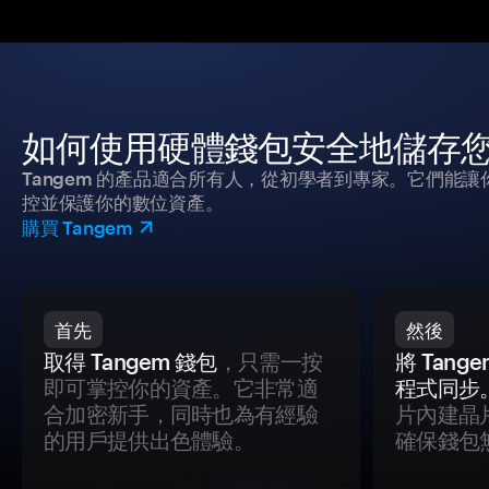
如何使用硬體錢包安全地儲存
Tangem 的產品適合所有人，從初學者到專家。它們能讓
控並保護你的數位資產。
購買 Tangem
首先
然後
取得 Tangem 錢包
，只需一按
將 Tan
即可掌控你的資產。它非常適
程式同步
合加密新手，同時也為有經驗
片內建晶
的用戶提供出色體驗。
確保錢包