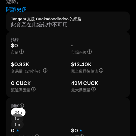
遊戲。
閱讀更多
Tangem 支援 Cuckadoodledoo 的網路
此資產在此錢包中不可用
指標
$0
-
市值
市場評級
$0.33K
$13.40K
交易量（24小時）
完全稀釋後估值
0 CUCK
42M CUCK
流通供應量
最大供應量
洞察
24h
1w
1m
0
$0