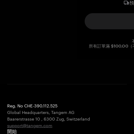
所有訂單滿 $100.0
Reg. No CHE-390.112.525
Global Headquarters, Tangem AG
Baarerstrasse 10
,
6300 Zug
,
Switzerland
support@tangem.com
開始