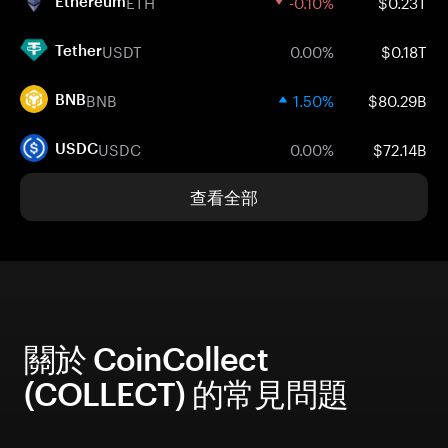
ETH
-0.10%
$0.23T
Ethereum
USDT
0.00%
$0.18T
Tether
BNB
1.50%
$80.29B
BNB
USDC
0.00%
$72.14B
USDC
查看全部
關於 CoinCollect
(COLLECT) 的常見問題