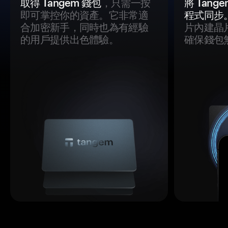
取得 Tangem 錢包
，只需一按
將 Tan
即可掌控你的資產。它非常適
程式同步
合加密新手，同時也為有經驗
片內建晶
的用戶提供出色體驗。
確保錢包