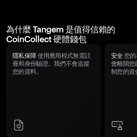
為什麼 Tangem 是值得信賴的
CoinCollect 硬體錢包
隱私保障
使用應用程式無需註
安全
您的
冊和身份驗證。我們不會追蹤
會離開您
您的資料。
制您的資