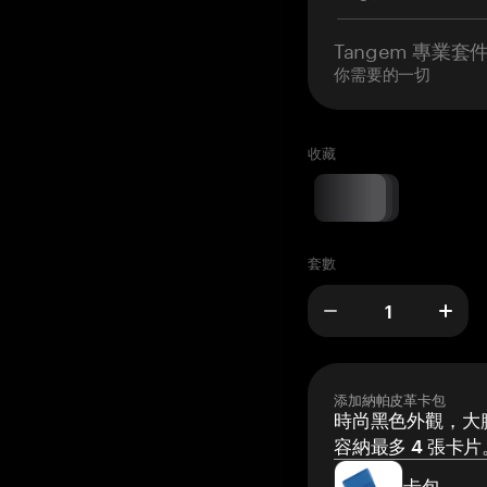
Tangem 專業套
你需要的一切
收藏
套數
添加納帕皮革卡包
時尚黑色外觀，大膽
容納最多 4 張卡片
卡包