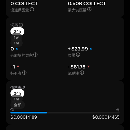
0 COLLECT
0.50B COLLECT
流通供應量
最大供應量
洞察
24h
1w
1m
0
+ $23.99
有經驗的買家
買壓
- 1
- $81.78
持有者
流動性
價格表現
24h
1m
全部
低
高
$0,00014189
$0,00014465