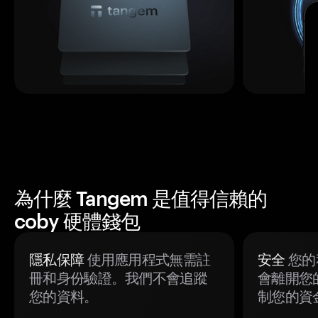
為什麼 Tangem 是值得信賴的
coby 硬體錢包
隱私保障
使用應用程式無需註
安全
您的
冊和身份驗證。我們不會追蹤
會離開您
您的資料。
制您的資