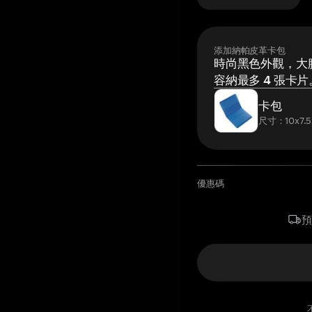
添加納帕皮革卡包
時尚黑色外觀，大膽
容納最多 4 張卡片
卡包
尺寸：10x7.5
優惠碼