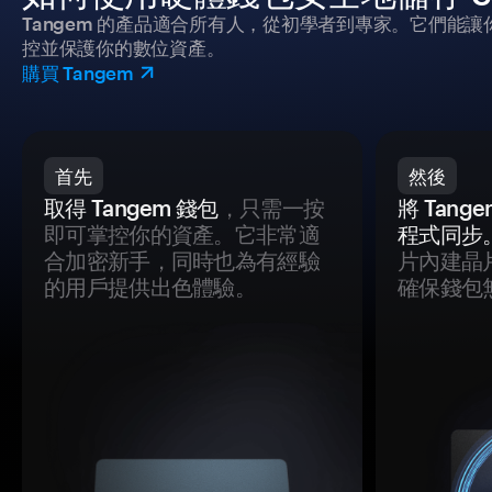
Tangem 的產品適合所有人，從初學者到專家。它們能讓
控並保護你的數位資產。
購買 Tangem
首先
然後
取得 Tangem 錢包
，只需一按
將 Tan
即可掌控你的資產。它非常適
程式同步
合加密新手，同時也為有經驗
片內建晶
的用戶提供出色體驗。
確保錢包