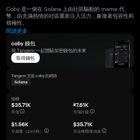
Coby 是一個在 Solana 上由社區驅動的 meme 代
幣，由充滿熱情的社區重新注入活力，象徵著包容性和
積極性。
閱讀更多
coby 錢包
與 Tangem 一起體驗加密錢包的未來
取得錢包
Tangem 支援 coby 的網路
Solana
指標
$35.71K
#7.61K
市值
市場評級
$1.56K
$35.71K
交易量（24小時）
完全稀釋後估值