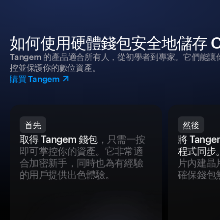
如何使用硬體錢包安全地儲存 Chai
Tangem 的產品適合所有人，從初學者到專家。它們能讓
控並保護你的數位資產。
購買 Tangem
首先
然後
取得 Tangem 錢包
，只需一按
將 Tan
即可掌控你的資產。它非常適
程式同步
合加密新手，同時也為有經驗
片內建晶
的用戶提供出色體驗。
確保錢包