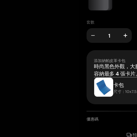
套數
添加納帕皮革卡包
時尚黑色外觀，大膽
容納最多 4 張卡片
卡包
尺寸：10x7.5
優惠碼