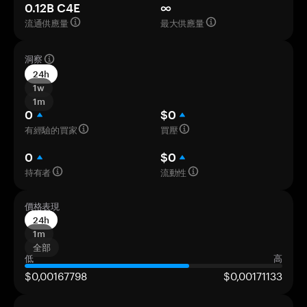
0.12B C4E
∞
流通供應量
最大供應量
洞察
24h
1w
1m
0
$0
有經驗的買家
買壓
0
$0
持有者
流動性
價格表現
24h
1m
全部
低
高
$0,00167798
$0,00171133