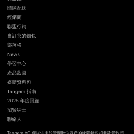
國際配送
經銷商
聯盟行銷
自訂您的錢包
部落格
News
學習中心
產品藍圖
媒體資料包
Tangem 指南
2025 年度回顧
招賢納士
聯絡人
Tangem AG 僅提供用於管理數位資產的硬體錢包和非託管軟體