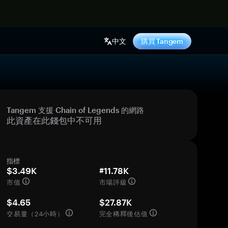
中文
購買 Tangem
Tangem 支援 Chain of Legends 的網路
此資產在此錢包中不可用
指標
$3.49K
#11.78K
市值
市場評級
$4.65
$27.87K
交易量（24小時）
完全稀釋後估值