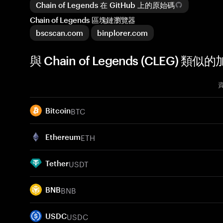
Chain of Legends 在 GitHub 上的原始碼
Chain of Legends 區塊鏈瀏覽器
bscscan.com
binplorer.com
與 Chain of Legends (CLEG) 類
BTC
Bitcoin
ETH
Ethereum
USDT
Tether
BNB
BNB
USDC
USDC