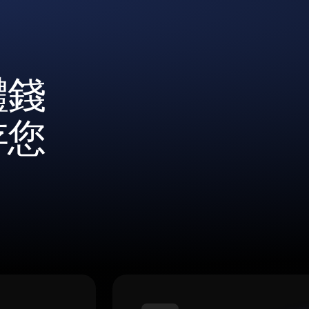
體錢
存您