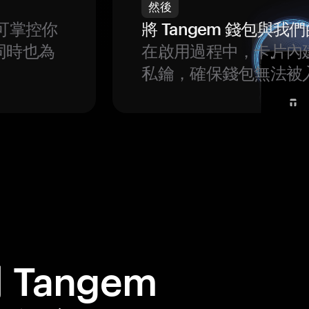
然後
可掌控你
將 Tangem 錢包與
同時也為
在啟用過程中，卡片內
私鑰，確保錢包無法被
Tangem