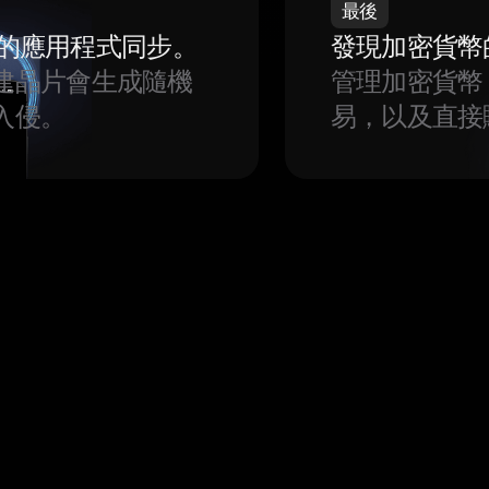
最後
我們的應用程式同步。
發現加密貨幣
建晶片會生成隨機
管理加密貨幣
入侵。
易，以及直接