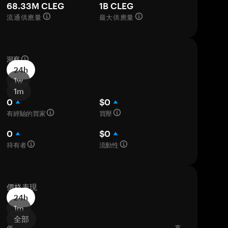
68.33M CLEG
1B CLEG
流通供應量
最大供應量
洞察
24h
1w
1m
0
$0
有經驗的買家
買壓
0
$0
持有者
流動性
價格表現
24h
1m
全部