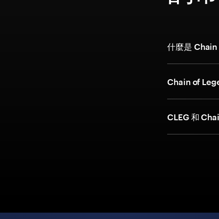
什麼是 Chain
Chain of
CLEG 和 Cha