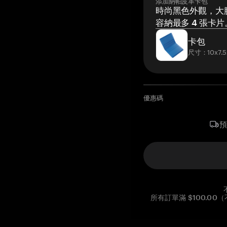
添加納帕皮革卡包
時尚黑色外觀，大膽
容納最多 4 張卡片
卡包
尺寸：10x7.5
優惠碼
所有訂單滿 $100.0