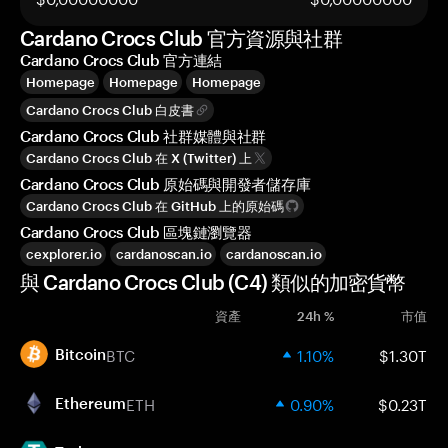
Cardano Crocs Club 官方資源與社群
Cardano Crocs Club 官方連結
Homepage
Homepage
Homepage
Cardano Crocs Club 白皮書
Cardano Crocs Club 社群媒體與社群
Cardano Crocs Club 在 X (Twitter) 上
Cardano Crocs Club 原始碼與開發者儲存庫
Cardano Crocs Club 在 GitHub 上的原始碼
Cardano Crocs Club 區塊鏈瀏覽器
cexplorer.io
cardanoscan.io
cardanoscan.io
與 Cardano Crocs Club (C4) 類似的加密貨幣
資產
24h %
市值
BTC
1.10%
$1.30T
Bitcoin
ETH
0.90%
$0.23T
Ethereum