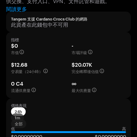
供交換、支付入口、VPN、文件託管和遊戲。
閱讀更多
Tangem 支援 Cardano Crocs Club 的網路
此資產在此錢包中不可用
指標
$0
-
市值
市場評級
$12.68
$20.07K
交易量（24小時）
完全稀釋後估值
0 C4
∞
流通供應量
最大供應量
價格表現
24h
1m
全部
低
高
$0,00000000
$0,00000000