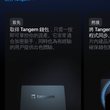
首先
然後
取得 Tangem 錢包
，只需一按
將 Tan
即可掌控你的資產。它非常適
程式同步
合加密新手，同時也為有經驗
片內建晶
的用戶提供出色體驗。
確保錢包