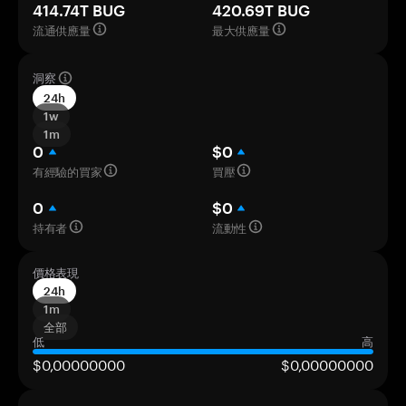
414.74T BUG
420.69T BUG
流通供應量
最大供應量
洞察
24h
1w
1m
0
$0
有經驗的買家
買壓
0
$0
持有者
流動性
價格表現
24h
1m
全部
低
高
$0,00000000
$0,00000000