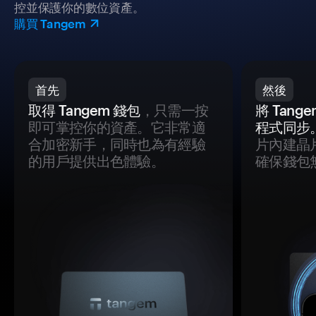
控並保護你的數位資產。
購買 Tangem
首先
然後
取得 Tangem 錢包
，只需一按
將 Tan
即可掌控你的資產。它非常適
程式同步
合加密新手，同時也為有經驗
片內建晶
的用戶提供出色體驗。
確保錢包