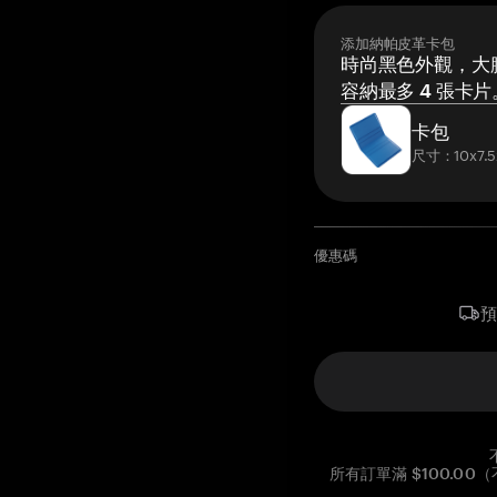
添加納帕皮革卡包
時尚黑色外觀，大膽
容納最多 4 張卡片
卡包
尺寸：10x7.5
優惠碼
所有訂單滿 $100.0