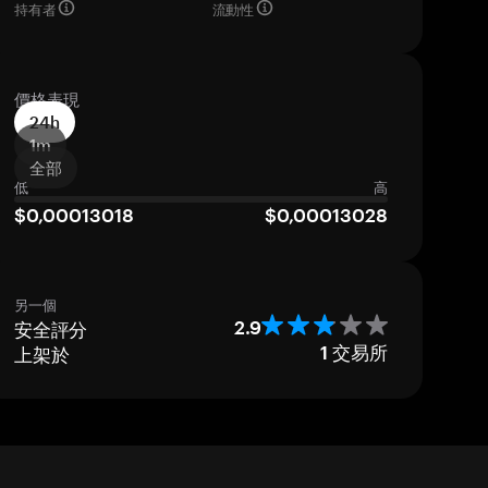
持有者
流動性
價格表現
24h
1m
全部
低
高
$0,00013018
$0,00013028
另一個
安全評分
2.9
上架於
1
交易所