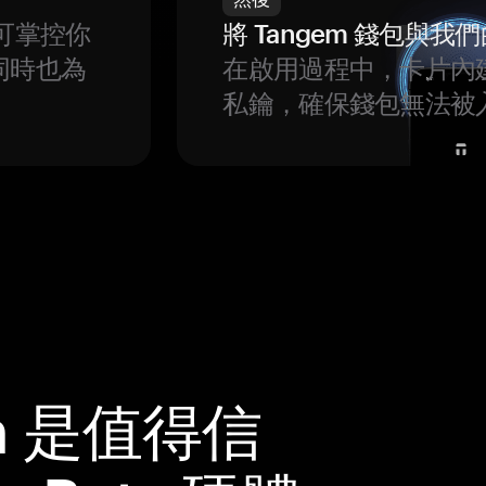
可掌控你
將 Tangem 錢包與
同時也為
在啟用過程中，卡片內
私鑰，確保錢包無法被
m 是值得信