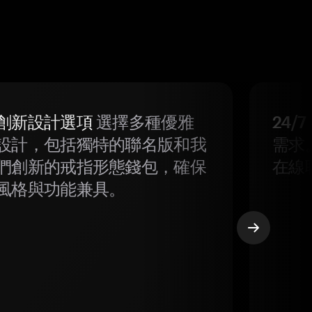
創新設計選項
選擇多種優雅
24/
設計，包括獨特的聯名版和我
需求
們創新的戒指形態錢包，確保
在線
風格與功能兼具。