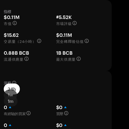
指標
$0.11M
#5.52K
市值
市場評級
$15.62
$0.11M
交易量（24小時）
完全稀釋後估值
0.88B BCB
1B BCB
流通供應量
最大供應量
洞察
24h
1w
1m
0
$0
有經驗的買家
買壓
0
$0