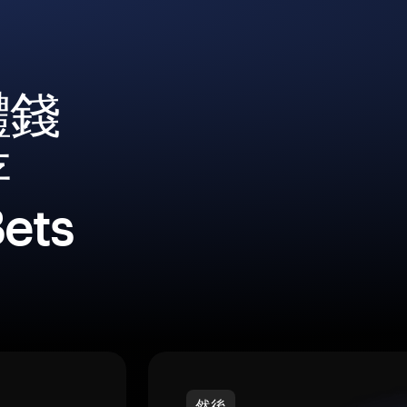
體錢
存
Bets
然後