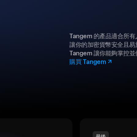
Tangem 的產品適合
讓你的加密貨幣安全且易
Tangem 讓你能夠掌控
購買 Tangem
最後