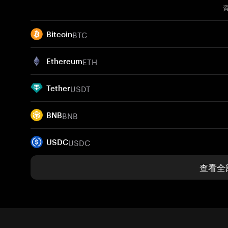
BTC
Bitcoin
ETH
Ethereum
USDT
Tether
BNB
BNB
USDC
USDC
查看全