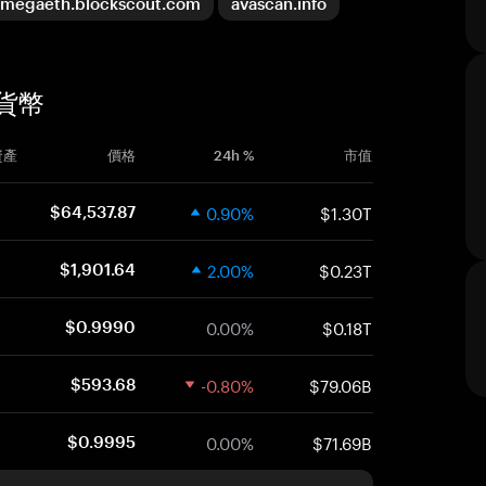
megaeth.blockscout.com
avascan.info
密貨幣
資產
價格
24h %
市值
0.90%
$1.30T
$64,537.87
2.00%
$0.23T
$1,901.64
0.00%
$0.18T
$0.9990
-0.80%
$79.06B
$593.68
0.00%
$71.69B
$0.9995