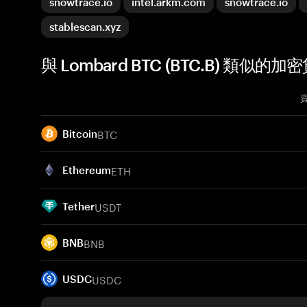
snowtrace.io
intel.arkm.com
snowtrace.io
stablescan.xyz
與 Lombard BTC (BTC.B) 類似的加
BTC
Bitcoin
ETH
Ethereum
USDT
Tether
BNB
BNB
USDC
USDC