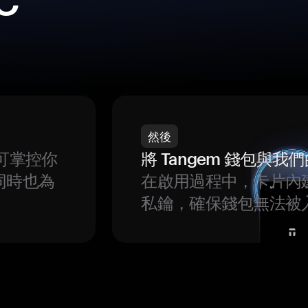
C
然後
可掌控你
將 Tangem 錢包與
同時也為
在啟用過程中，卡片內
私鑰，確保錢包無法被