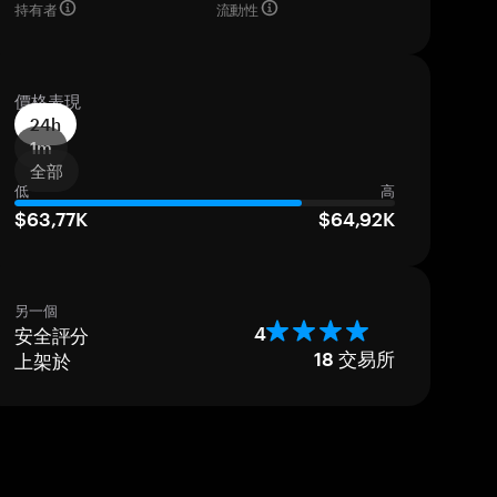
持有者
流動性
價格表現
24h
1m
全部
低
高
$63,77K
$64,92K
另一個
安全評分
4
上架於
18
交易所