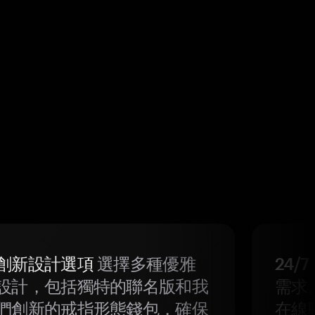
創新設計選項
選擇多種優雅
24/
設計，包括獨特的聯名版和我
需求
們創新的戒指形態錢包，確保
在線