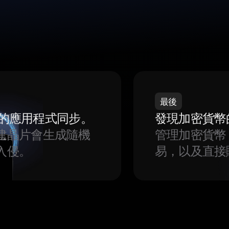
最後
我們的應用程式同步。
發現加密貨幣
建晶片會生成隨機
管理加密貨幣
入侵。
易，以及直接