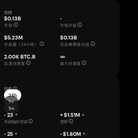
指標
$0.13B
-
市值
市場評級
$5.23M
$0.13B
交易量（24小時）
完全稀釋後估值
2.00K BTC.B
∞
流通供應量
最大供應量
洞察
24h
1w
1m
- 23
+ $1.51M
有經驗的買家
買壓
- 25
- $1.80M