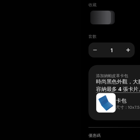
收藏
套數
添加納帕皮革卡包
時尚黑色外觀，大膽
容納最多 4 張卡片
卡包
尺寸：10x7.5
優惠碼