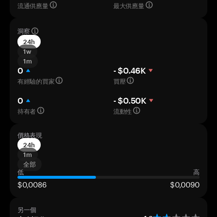
流通供應量
最大供應量
洞察
24h
1w
1m
0
- $0.46K
有經驗的買家
買壓
0
- $0.50K
持有者
流動性
價格表現
24h
1m
全部
低
高
$0,0086
$0,0090
另一個