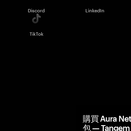
Discord
LinkedIn
TikTok
購買 Aura Ne
包 — Tangem