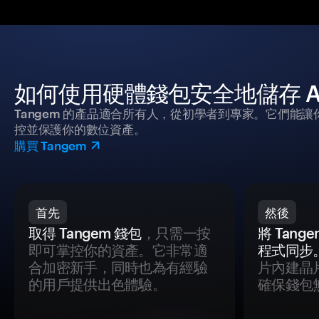
如何使用硬體錢包安全地儲存 Aura 
Tangem 的產品適合所有人，從初學者到專家。它們能讓
控並保護你的數位資產。
購買 Tangem
首先
然後
取得 Tangem 錢包
，只需一按
將 Tan
即可掌控你的資產。它非常適
程式同步
合加密新手，同時也為有經驗
片內建晶
的用戶提供出色體驗。
確保錢包