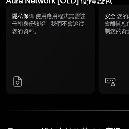
Aura Network [OLD] 硬體錢包
隱私保障
使用應用程式無需註
安全
您的
冊和身份驗證。我們不會追蹤
會離開您
您的資料。
制您的資