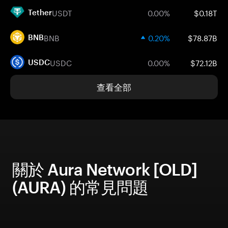
USDT
0.00%
$0.18T
Tether
BNB
0.20%
$78.87B
BNB
USDC
0.00%
$72.12B
USDC
查看全部
關於 Aura Network [OLD]
(AURA) 的常見問題