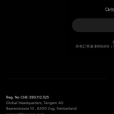
所有訂單滿 $100.0
Reg. No CHE-390.112.525
Global Headquarters, Tangem AG
Baarerstrasse 10
,
6300 Zug
,
Switzerland
support@tangem.com