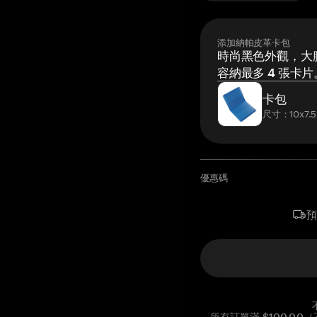
添加納帕皮革卡包
時尚黑色外觀，大膽
容納最多 4 張卡片
卡包
尺寸：10x7.5
優惠碼
所有訂單滿 $100.0