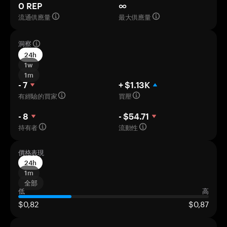
0 REP
∞
流通供應量
最大供應量
洞察
24h
1w
1m
- 7
+ $1.13K
有經驗的買家
買壓
- 8
- $54.71
持有者
流動性
價格表現
24h
1m
全部
低
高
$0,82
$0,87