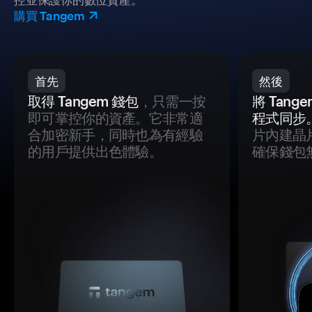
購買 Tangem
首先
然後
取得 Tangem 錢包
，只需一按
將 Tan
即可掌控你的資產。它非常適
程式同步
合加密新手，同時也為有經驗
片內建晶
的用戶提供出色體驗。
確保錢包