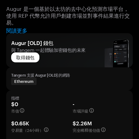
Augur 是一個基於以太坊的去中心化預測市場平台，
使用 REP 代幣允許用戶創建市場並對事件結果進行交
易。
閱讀更多
Augur [OLD] 錢包
與 Tangem 一起體驗加密錢包的未來
取得錢包
Tangem 支援 Augur [OLD] 的網路
Ethereum
指標
$0
-
市值
市場評級
$0.65K
$2.26M
交易量（24小時）
完全稀釋後估值