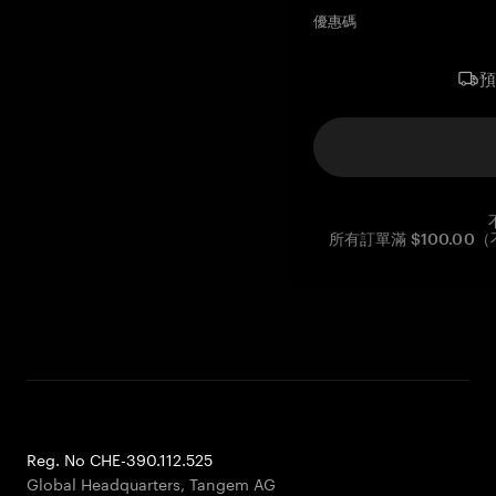
優惠碼
所有訂單滿 $100.0
Reg. No CHE-390.112.525
Global Headquarters, Tangem AG