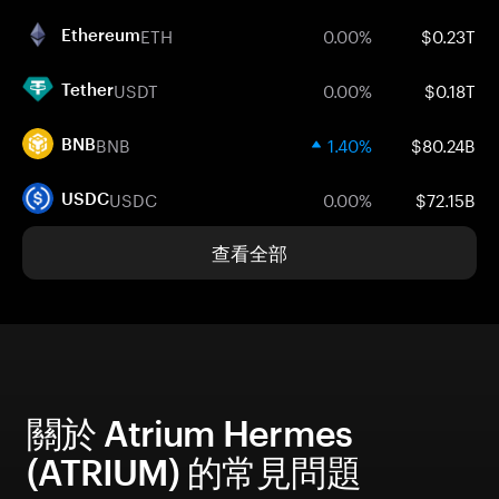
ETH
0.00%
$0.23T
Ethereum
USDT
0.00%
$0.18T
Tether
BNB
1.40%
$80.24B
BNB
USDC
0.00%
$72.15B
USDC
查看全部
關於 Atrium Hermes
(ATRIUM) 的常見問題