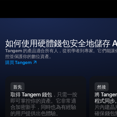
如何使用硬體錢包安全地儲存 Atri
Tangem 的產品適合所有人，從初學者到專家。它們能讓
控並保護你的數位資產。
購買 Tangem
首先
然後
取得 Tangem 錢包
，只需一按
將 Tan
即可掌控你的資產。它非常適
程式同步
合加密新手，同時也為有經驗
片內建晶
的用戶提供出色體驗。
確保錢包