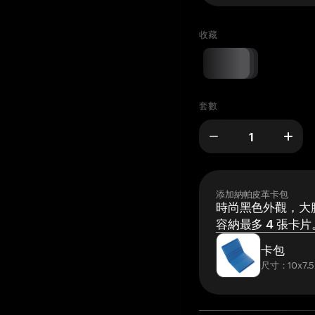
收藏
套數
添加納帕皮革卡包
時尚黑色外觀，大膽
容納最多 4 張卡片
卡包
尺寸：10x7.5