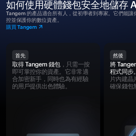
如何使用硬體錢包安全地儲存 Arge
Tangem 的產品適合所有人，從初學者到專家。它們能讓
控並保護你的數位資產。
購買 Tangem
首先
然後
取得 Tangem 錢包
，只需一按
將 Tan
即可掌控你的資產。它非常適
程式同步
合加密新手，同時也為有經驗
片內建晶
的用戶提供出色體驗。
確保錢包