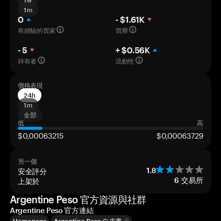
1w
1m
0
- $1.61K
有經驗的買家
買壓
- 5
+ $0.56K
持有者
流動性
價格表現
24h
1m
全部
低
高
$0,00063215
$0,00063729
另一個
安全評分
1.8
上架於
6
交易所
Argentine Peso 官方資源與社群
Argentine Peso 官方連結