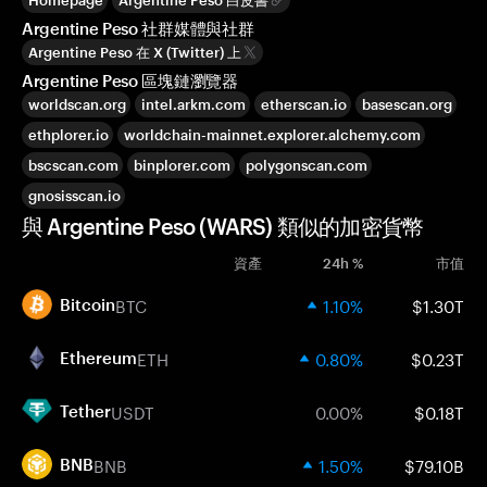
Homepage
Argentine Peso 白皮書
Argentine Peso 社群媒體與社群
Argentine Peso 在 X (Twitter) 上
Argentine Peso 區塊鏈瀏覽器
worldscan.org
intel.arkm.com
etherscan.io
basescan.org
ethplorer.io
worldchain-mainnet.explorer.alchemy.com
bscscan.com
binplorer.com
polygonscan.com
gnosisscan.io
與 Argentine Peso (WARS) 類似的加密貨幣
資產
24h %
市值
BTC
1.10%
$1.30T
Bitcoin
ETH
0.80%
$0.23T
Ethereum
USDT
0.00%
$0.18T
Tether
BNB
1.50%
$79.10B
BNB