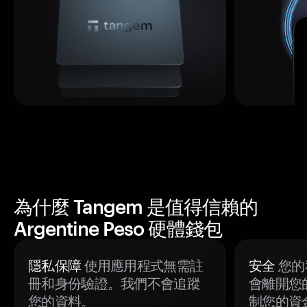
為什麼 Tangem 是值得信賴的
Argentine Peso 硬體錢包
隱私保障
使用應用程式無需註
安全
您的
冊和身份驗證。我們不會追蹤
會離開您
您的資料。
制您的資