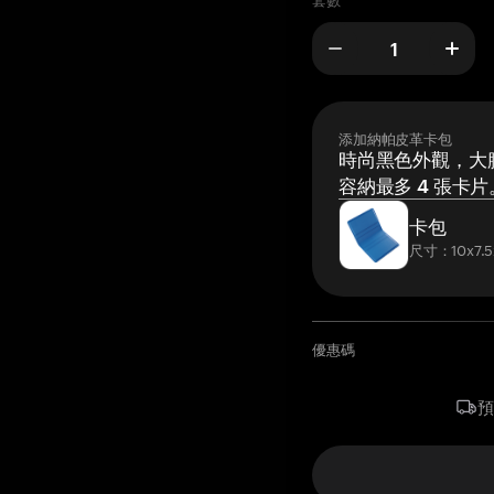
套數
添加納帕皮革卡包
時尚黑色外觀，大膽
容納最多 4 張卡片
卡包
尺寸：10x7.5
優惠碼