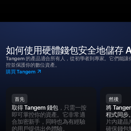
如何使用硬體錢包安全地儲存 Are
Tangem 的產品適合所有人，從初學者到專家。它們能讓
控並保護你的數位資產。
購買 Tangem
首先
然後
取得 Tangem 錢包
，只需一按
將 Tan
即可掌控你的資產。它非常適
程式同步
合加密新手，同時也為有經驗
片內建晶
的用戶提供出色體驗。
確保錢包