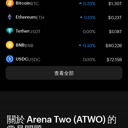
BTC
0.20%
$1.30T
Bitcoin
ETH
0.10%
$0.23T
Ethereum
USDT
0.00%
$0.18T
Tether
BNB
0.30%
$80.22B
BNB
USDC
0.00%
$72.15B
USDC
查看全部
關於 Arena Two (ATWO) 的