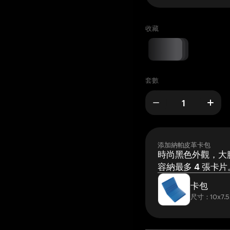
收藏
套數
添加納帕皮革卡包
時尚黑色外觀，大膽
容納最多 4 張卡片
卡包
尺寸：10x7.5