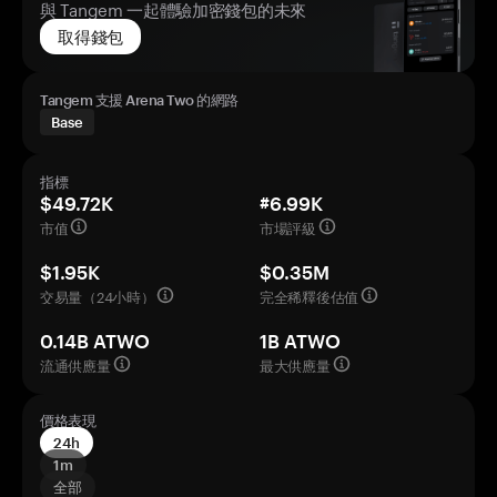
與 Tangem 一起體驗加密錢包的未來
取得錢包
Tangem 支援 Arena Two 的網路
Base
指標
$49.72K
#6.99K
市值
市場評級
$1.95K
$0.35M
交易量（24小時）
完全稀釋後估值
0.14B ATWO
1B ATWO
流通供應量
最大供應量
價格表現
24h
1m
全部