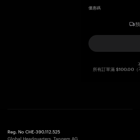
優惠碼
所有訂單滿 $100.0
Reg. No CHE-390.112.525
Global Headquarters, Tangem AG