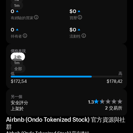
1m
0
$0
有經驗的買家
買壓
0
$0
持有者
流動性
價格表現
24h
1m
全部
低
高
$172,54
$178,42
另一個
安全評分
1.3
上架於
2
交易所
Airbnb (Ondo Tokenized Stock) 官方資源與社
群