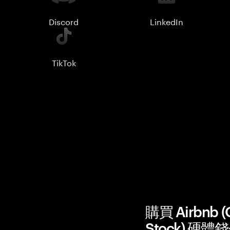
Discord
LinkedIn
TikTok
購買 Airbnb (
Stock) 硬體錢