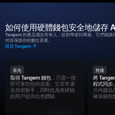
如何使用硬體錢包安全地儲存 Airbnb 
Tangem 的產品適合所有人，從初學者到專家。它們能讓
控並保護你的數位資產。
購買 Tangem
首先
然後
取得 Tangem 錢包
，只需一按
將 Tan
即可掌控你的資產。它非常適
程式同步
合加密新手，同時也為有經驗
片內建晶
的用戶提供出色體驗。
確保錢包