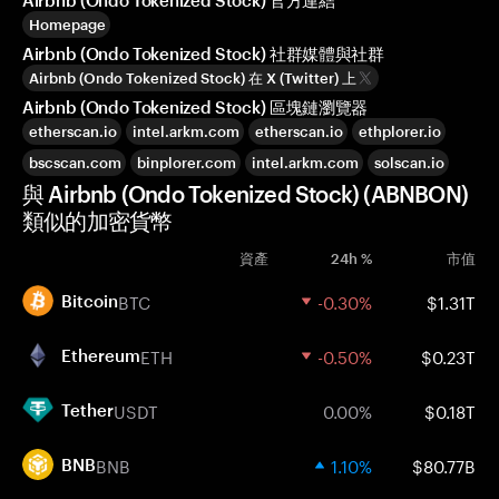
Airbnb (Ondo Tokenized Stock) 官方連結
Homepage
Airbnb (Ondo Tokenized Stock) 社群媒體與社群
Airbnb (Ondo Tokenized Stock) 在 X (Twitter) 上
Airbnb (Ondo Tokenized Stock) 區塊鏈瀏覽器
etherscan.io
intel.arkm.com
etherscan.io
ethplorer.io
bscscan.com
binplorer.com
intel.arkm.com
solscan.io
與 Airbnb (Ondo Tokenized Stock) (ABNBON)
類似的加密貨幣
資產
24h %
市值
BTC
-0.30%
$1.31T
Bitcoin
ETH
-0.50%
$0.23T
Ethereum
USDT
0.00%
$0.18T
Tether
BNB
1.10%
$80.77B
BNB