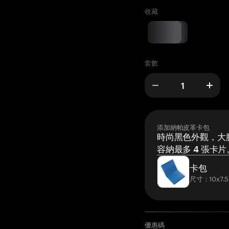
收藏
套數
添加納帕皮革卡包
時尚黑色外觀，大膽
容納最多 4 張卡片
卡包
尺寸：10x7.5
優惠碼