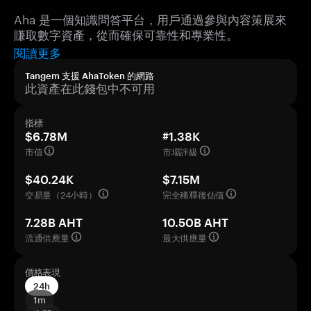
Aha 是一個知識問答平台，用戶通過參與內容策展來
賺取數字資產，從而確保可靠性和專業性。
閱讀更多
Tangem 支援 AhaToken 的網路
此資產在此錢包中不可用
指標
$6.78M
#1.38K
市值
市場評級
$40.24K
$7.15M
交易量（24小時）
完全稀釋後估值
7.28B AHT
10.50B AHT
流通供應量
最大供應量
價格表現
24h
1m