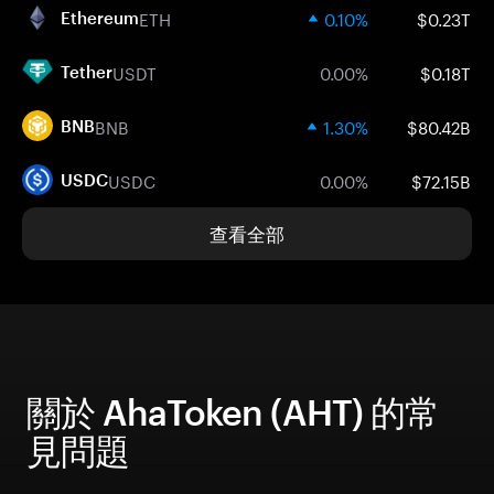
ETH
0.10%
$0.23T
Ethereum
USDT
0.00%
$0.18T
Tether
BNB
1.30%
$80.42B
BNB
USDC
0.00%
$72.15B
USDC
查看全部
關於 AhaToken (AHT) 的常
見問題