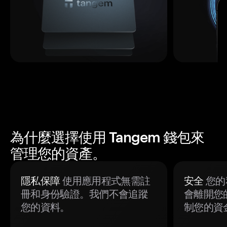
為什麼選擇使用 Tangem 錢包來
管理您的資產。
隱私保障
使用應用程式無需註
安全
您的
冊和身份驗證。我們不會追蹤
會離開您
您的資料。
制您的資