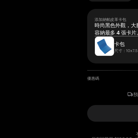
添加納帕皮革卡包
時尚黑色外觀，大膽
容納最多 4 張卡片
卡包
尺寸：10x7.5
優惠碼