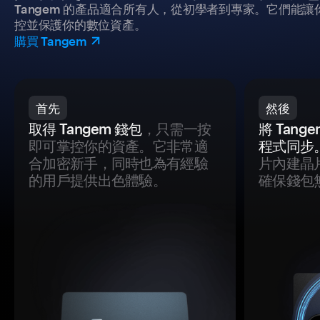
Tangem 的產品適合所有人，從初學者到專家。它們能讓
控並保護你的數位資產。
購買 Tangem
首先
然後
取得 Tangem 錢包
，只需一按
將 Tan
即可掌控你的資產。它非常適
程式同步
合加密新手，同時也為有經驗
片內建晶
的用戶提供出色體驗。
確保錢包