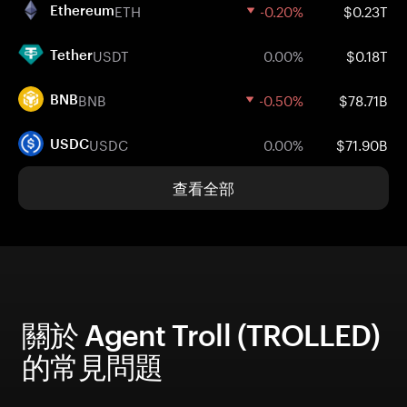
ETH
-0.20%
$0.23T
Ethereum
USDT
0.00%
$0.18T
Tether
BNB
-0.50%
$78.71B
BNB
USDC
0.00%
$71.90B
USDC
查看全部
關於 Agent Troll (TROLLED)
的常見問題