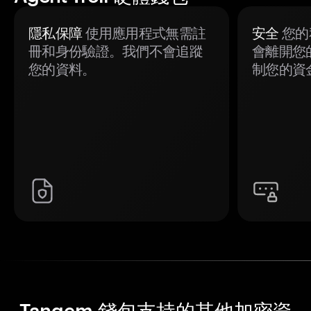
隱私保障
使用應用程式無需註
安全
您的
冊和身份驗證。我們不會追蹤
會離開您
您的資料。
制您的資
Tangem 錢包支持的其他加密資