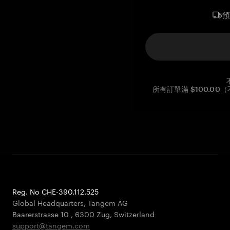
所有訂單滿 $100.0
Reg. No CHE-390.112.525
Global Headquarters, Tangem AG
Baarerstrasse 10
,
6300 Zug
,
Switzerland
support@tangem.com