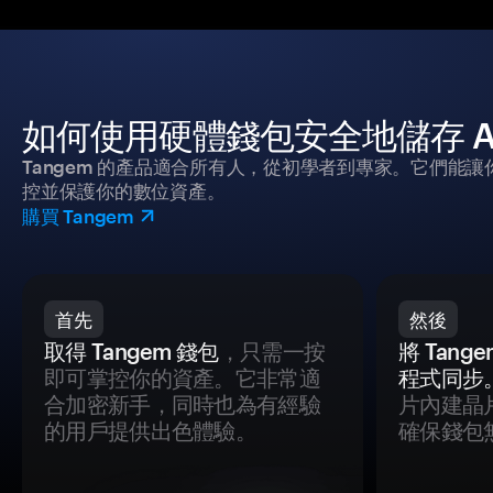
如何使用硬體錢包安全地儲存 Agen
Tangem 的產品適合所有人，從初學者到專家。它們能讓
控並保護你的數位資產。
購買 Tangem
首先
然後
取得 Tangem 錢包
，只需一按
將 Tan
即可掌控你的資產。它非常適
程式同步
合加密新手，同時也為有經驗
片內建晶
的用戶提供出色體驗。
確保錢包