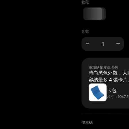
收藏
套數
添加納帕皮革卡包
時尚黑色外觀，大膽
容納最多 4 張卡片
卡包
尺寸：10x7.5
優惠碼