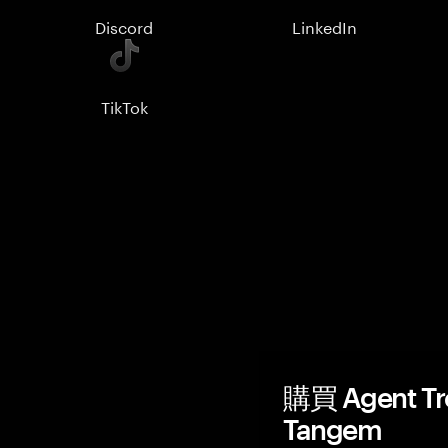
Discord
LinkedIn
TikTok
購買 Agent T
Tangem