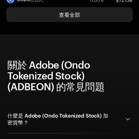
查看全部
關於 Adobe (Ondo
Tokenized Stock)
(ADBEON) 的常見問題
什麼是 Adobe (Ondo Tokenized Stock) 加
密貨幣？