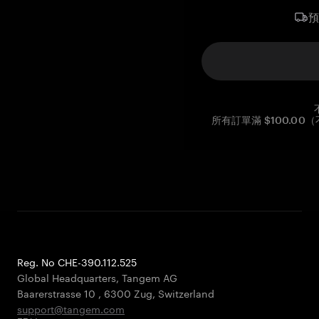
所有訂單滿 $100.0
Reg. No CHE-390.112.525
Global Headquarters, Tangem AG
Baarerstrasse 10
,
6300 Zug
,
Switzerland
support@tangem.com