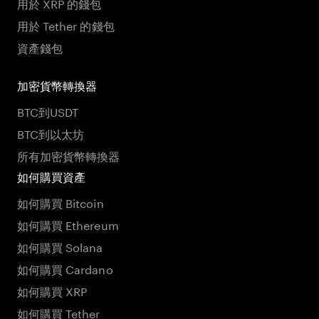
用於 XRP 的錢包
用於 Tether 的錢包
資產錢包
加密貨幣轉換器
BTC到USDT
BTC到以太坊
所有加密貨幣轉換器
如何購買資產
如何購買 Bitcoin
如何購買 Ethereum
如何購買 Solana
如何購買 Cardano
如何購買 XRP
如何購買 Tether