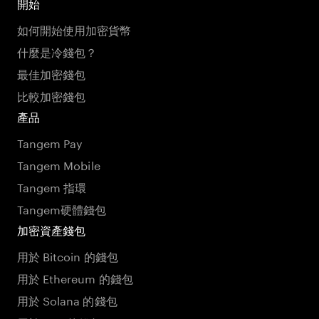
開始
如何開始使用加密貨幣
什麼是冷錢包？
最佳加密錢包
比較加密錢包
產品
Tangem Pay
Tangem Mobile
Tangem 指環
Tangem硬體錢包
加密資產錢包
用於 Bitcoin 的錢包
用於 Ethereum 的錢包
用於 Solana 的錢包