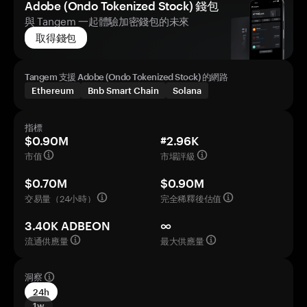
Adobe (Ondo Tokenized Stock) 錢包
與 Tangem 一起體驗加密錢包的未來
取得錢包
Tangem 支援 Adobe (Ondo Tokenized Stock) 的網路
Ethereum
Bnb Smart Chain
Solana
指標
$0.90M
#2.96K
市值
市場評級
$0.70M
$0.90M
交易量（24小時）
完全稀釋後估值
3.40K ADBEON
∞
流通供應量
最大供應量
洞察
24h
1w