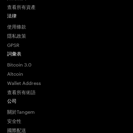
查看所有資產
法律
使用條款
隱私政策
GPSR
詞彙表
Bitcoin 3.0
Altcoin
Wallet Address
查看所有術語
公司
關於Tangem
安全性
國際配送