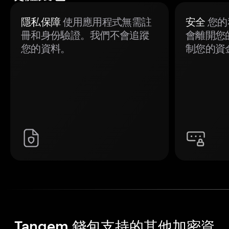
隱私保障
使用應用程式無需註
安全
您的
冊和身份驗證。我們不會追蹤
會離開您
您的資料。
制您的資
Tangem 錢包支持的其他加密資