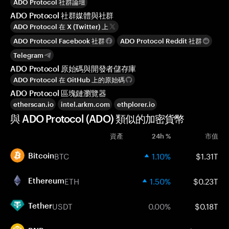
ADO Protocol 社群論壇
ADO Protocol 社群媒體與社群
ADO Protocol 在 X (Twitter) 上
ADO Protocol Facebook 社群
ADO Protocol Reddit 社群
Telegram
ADO Protocol 原始碼與開發者儲存庫
ADO Protocol 在 GitHub 上的原始碼
ADO Protocol 區塊鏈瀏覽器
etherscan.io
intel.arkm.com
ethplorer.io
與 ADO Protocol (ADO) 類似的加密貨幣
資產
24h %
市值
BTC
1.10%
$1.31T
Bitcoin
ETH
1.50%
$0.23T
Ethereum
USDT
0.00%
$0.18T
Tether