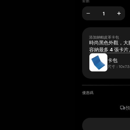
套數
添加納帕皮革卡包
時尚黑色外觀，大膽
容納最多 4 張卡片
卡包
尺寸：10x7.5
優惠碼