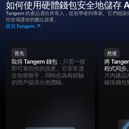
如何使用硬體錢包安全地儲存 ADO 
Tangem 的產品適合所有人，從初學者到專家。它們能讓
控並保護你的數位資產。
購買 Tangem
首先
然後
取得 Tangem 錢包
，只需一按
將 Tan
即可掌控你的資產。它非常適
程式同步
合加密新手，同時也為有經驗
片內建晶
的用戶提供出色體驗。
確保錢包