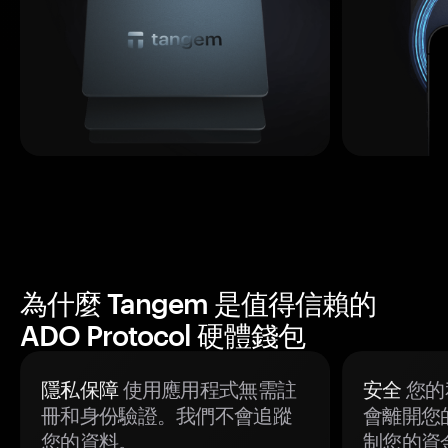
為什麼 Tangem 是值得信賴的
ADO Protocol 硬體錢包
隱私保障
使用應用程式無需註
安全
您的
冊和身份驗證。我們不會追蹤
會離開您
您的資料。
制您的資