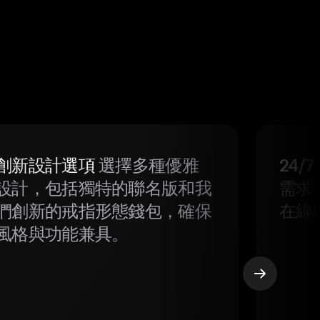
創新設計選項
選擇多種優雅
24/
設計，包括獨特的聯名版和我
需求
們創新的戒指形態錢包，確保
在線
風格與功能兼具。