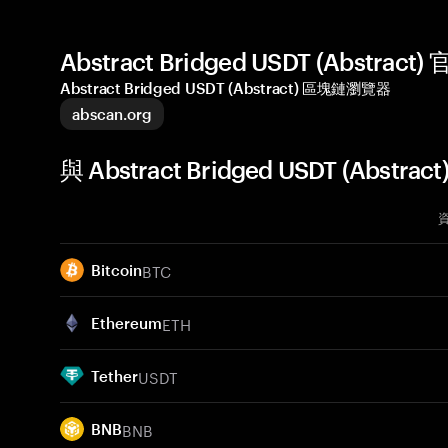
Abstract Bridged USDT (Abstra
Abstract Bridged USDT (Abstract) 區塊鏈瀏覽器
abscan.org
與 Abstract Bridged USDT (Abst
BTC
Bitcoin
ETH
Ethereum
USDT
Tether
BNB
BNB