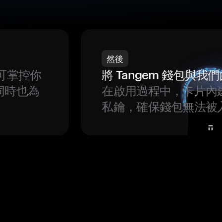
然後
可掌控你
將 Tangem 錢包與
同時也為
在啟用過程中，卡片內
私鑰，確保錢包無法被