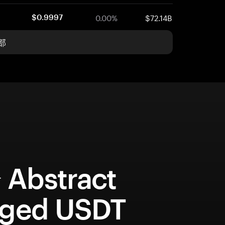
0.00%
$72.14B
$0.9997
部
Abstract
dged USDT