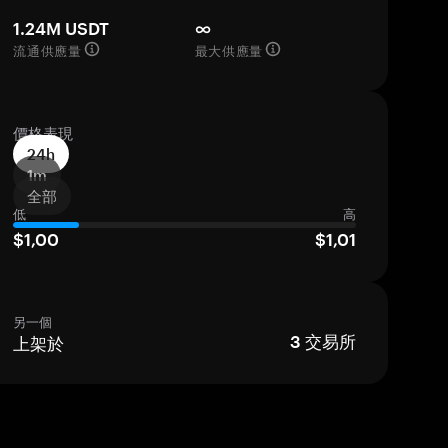
1.24M USDT
∞
流通供應量
最大供應量
價格表現
24h
1m
全部
低
高
$1,00
$1,01
另一個
上架於
3
交易所