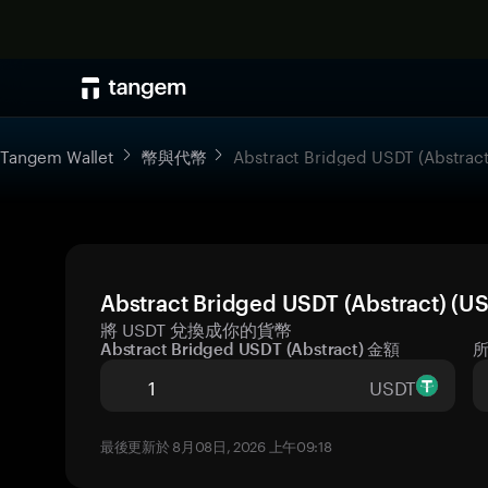
Tangem Wallet
幣與代幣
Abstract Bridged USDT (Abstract
Abstract Bridged USDT (Abstrac
將 USDT 兌換成你的貨幣
Abstract Bridged USDT (Abstract) 金額
USDT
最後更新於 8月08日, 2026 上午09:18