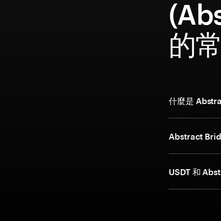
(Abs
的
什麼是 Abstra
Abstract 
USDT 和 Abs