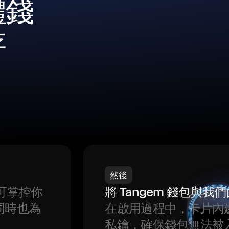
體錢
存
然後
可掌控你
將 Tangem 錢包與
同時也為
在啟用過程中，卡片內
私鑰，確保錢包無法被