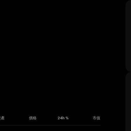
資產
價格
24h %
市值