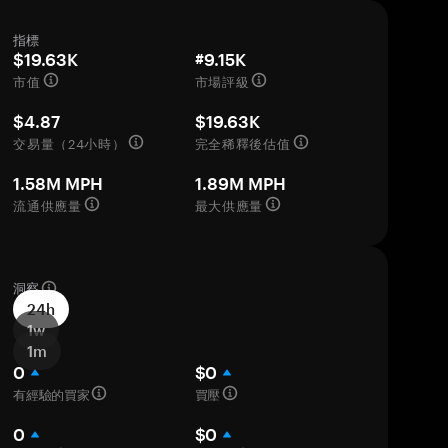
指標
$19.63K
#9.15K
市值
市場評級
$4.87
$19.63K
交易量（24小時）
完全稀釋後估值
1.58M MPH
1.89M MPH
流通供應量
最大供應量
洞察
24h
1w
1m
0
$0
有經驗的買家
買壓
0
$0