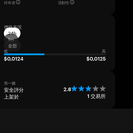
持有者
流動性
價格表現
24h
1m
全部
低
高
$0,0124
$0,0125
另一個
安全評分
2.8
上架於
1
交易所