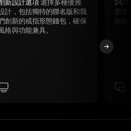
創新設計選項
選擇多種優雅
24/
設計，包括獨特的聯名版和我
需求
們創新的戒指形態錢包，確保
在線
風格與功能兼具。