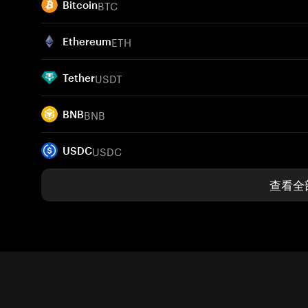
BTC
Bitcoin
ETH
Ethereum
USDT
Tether
BNB
BNB
USDC
USDC
查看全