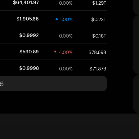
0.00%
$1.29T
$64,401.97
1.00%
$0.23T
$1,905.66
0.00%
$0.18T
$0.9992
-1.00%
$78.69B
$590.89
0.00%
$71.87B
$0.9998
部