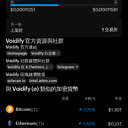
低
高
$0,00011251
$0,00011561
另一個
上架於
1
交易所
Voidify 官方資源與社群
Voidify 官方連結
Homepage
Voidify 白皮書
Voidify 社群媒體與社群
Voidify 在 X (Twitter) 上
Telegram
Voidify 區塊鏈瀏覽器
solscan.io
intel.arkm.com
與 Voidify (∅) 類似的加密貨幣
資產
24h %
市值
BTC
0.70%
$1.30T
Bitcoin
ETH
0.50%
$0.23T
Ethereum