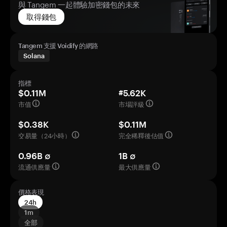
與 Tangem 一起體驗加密錢包的未來
取得錢包
Tangem 支援 Voidify 的網路
Solana
指標
$0.11M
#5.62K
市值
市場評級
$0.38K
$0.11M
交易量（24小時）
完全稀釋後估值
0.96B ∅
1B ∅
流通供應量
最大供應量
價格表現
24h
1m
全部