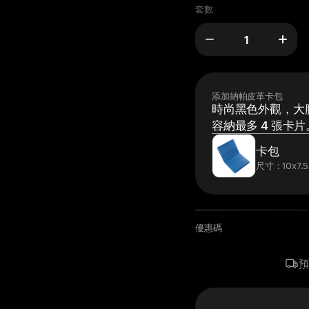
套數
添加納帕皮革卡包
時尚黑色外觀，大膽
容納最多 4 張卡片
卡包
尺寸：10x7.5
優惠碼