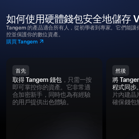
如何使用硬體錢包安全地儲存 Voi
Tangem 的產品適合所有人，從初學者到專家。它們能讓
控並保護你的數位資產。
購買 Tangem
首先
然後
取得 Tangem 錢包
，只需一按
將 Tan
即可掌控你的資產。它非常適
程式同步
合加密新手，同時也為有經驗
片內建晶
的用戶提供出色體驗。
確保錢包